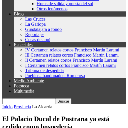
Horas de salida y puesta del sol
Otros fenómenos
Blogs
Las Cruces
La Garlopa
Guadalajara a fondo
Reportajes
Cosas de aquí
Especiales
IV Certamen relatos cortos Francisco Martín Larami
III Certamen relatos cortos Francisco Martín Larami
II Certamen relatos cortos Francisco Martín Larami
I Certamen relatos cortos Francisco Martín Larami
Tribuna de despedida
Pueblos abandonados: Romerosa
Medio Ambiente
Fototeca
Multimedia
Inicio
Provincia
La Alcarria
El Palacio Ducal de Pastrana ya está
cedido como hospedería