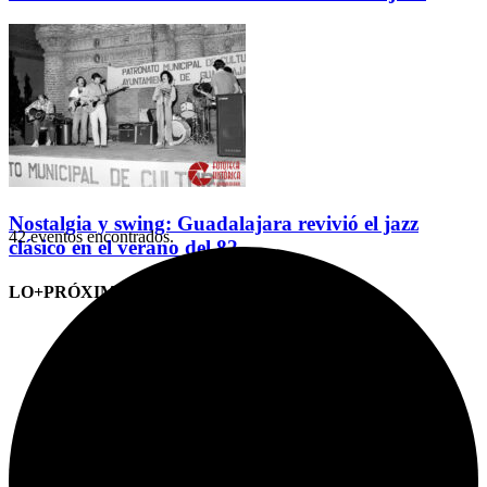
Nostalgia y swing: Guadalajara revivió el jazz
42 eventos encontrados.
clásico en el verano del 82
LO+PRÓXIMO (CITAS)