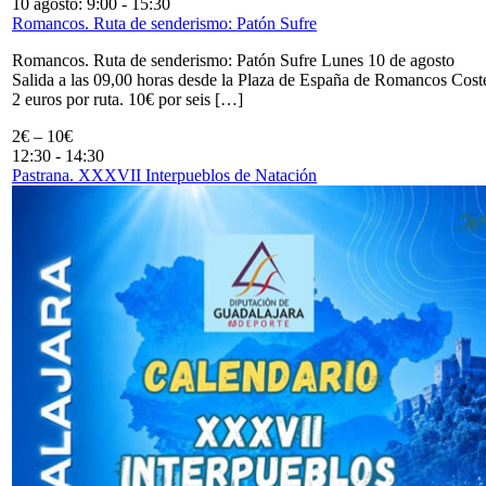
10 agosto: 9:00
-
15:30
Romancos. Ruta de senderismo: Patón Sufre
Romancos. Ruta de senderismo: Patón Sufre Lunes 10 de agosto
Salida a las 09,00 horas desde la Plaza de España de Romancos Cost
2 euros por ruta. 10€ por seis […]
2€ – 10€
12:30
-
14:30
Pastrana. XXXVII Interpueblos de Natación