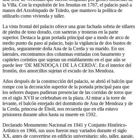
la Villa. Con la expulsión de los Jesuitas en 1767, el palacio pasó a
manos del Arzobispado de Toledo, que mantuvo la política de
utilizarlo como vivienda y taller.
La vista frontal del palacio ofrece una gran fachada sobria de sillares
de piedra de tono dorado, con saeteras y troneras en la parte
superior. Destaca la gran portada principal que a modo de arco de
medio punto da paso al palacio, bajo la vigilancia de dos bustos de
piedra, seguramente doña Ana de la Cerda y su marido. En sus
laterales, encontramos dos columnas estriadas con basamento y
capiteles corintios que sujetan un entablamento en el que aún se
puede leer ‘DE MENDOÇA I DE LA CERDA’. En el interior del
frontón, dos amorcillos sujetan el escudo de los Mendoza.
Años después de la construcción del palacio, se abrió el balcón que
rompe con la decoración superior de la portada principal para que
los señores duques pudieran presenciar de las corridas de toros que
en el siglo XVII se celebraban en la plaza. Al mirar a la torre de
levante, el balcón enrejado del dormitorio de Ana de Mendoza y de
la Cerda, princesa de Éboli, nos recuerda que en ella estuvo
prisionera durante años hasta su muerte en 1592.
Declarado Monumento Nacional en 1941 y Conjunto Histórico-
Artístico en 1966, sus usos fueron muy variados durante el siglo
XX, antes de convertirse en edificio universitario: silo, taller, garaje,