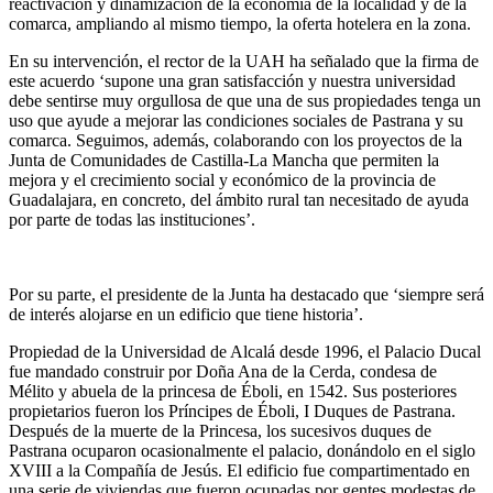
reactivación y dinamización de la economía de la localidad y de la
comarca, ampliando al mismo tiempo, la oferta hotelera en la zona.
En su intervención, el rector de la UAH ha señalado que la firma de
este acuerdo ‘supone una gran satisfacción y nuestra universidad
debe sentirse muy orgullosa de que una de sus propiedades tenga un
uso que ayude a mejorar las condiciones sociales de Pastrana y su
comarca. Seguimos, además, colaborando con los proyectos de la
Junta de Comunidades de Castilla-La Mancha que permiten la
mejora y el crecimiento social y económico de la provincia de
Guadalajara, en concreto, del ámbito rural tan necesitado de ayuda
por parte de todas las instituciones’.
Por su parte, el presidente de la Junta ha destacado que ‘siempre será
de interés alojarse en un edificio que tiene historia’.
Propiedad de la Universidad de Alcalá desde 1996, el Palacio Ducal
fue mandado construir por Doña Ana de la Cerda, condesa de
Mélito y abuela de la princesa de Éboli, en 1542. Sus posteriores
propietarios fueron los Príncipes de Éboli, I Duques de Pastrana.
Después de la muerte de la Princesa, los sucesivos duques de
Pastrana ocuparon ocasionalmente el palacio, donándolo en el siglo
XVIII a la Compañía de Jesús. El edificio fue compartimentado en
una serie de viviendas que fueron ocupadas por gentes modestas de