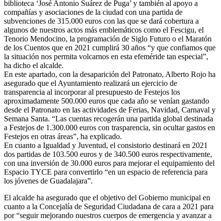
biblioteca ‘José Antonio Suárez de Puga’ y también al apoyo a
compañías y asociaciones de la ciudad con una partida de
subvenciones de 315.000 euros con las que se dará cobertura a
algunos de nuestros actos más emblemáticos como el Fescigu, el
Tenorio Mendocino, la programación de Siglo Futuro o el Maratón
de los Cuentos que en 2021 cumplirá 30 años “y que confiamos que
la situación nos permita volcarnos en esta efeméride tan especial”,
ha dicho el alcalde.
En este apartado, con la desaparición del Patronato, Alberto Rojo ha
asegurado que el Ayuntamiento realizará un ejercicio de
transparencia al incorporar al presupuesto de Festejos los
aproximadamente 500.000 euros que cada año se venían gastando
desde el Patronato en las actividades de Ferias, Navidad, Carnaval y
Semana Santa. “Las cuentas recogerán una partida global destinada
a Festejos de 1.300.000 euros con trasparencia, sin ocultar gastos en
Festejos en otras áreas”, ha explicado.
En cuanto a Igualdad y Juventud, el consistorio destinará en 2021
dos partidas de 103.500 euros y de 340.500 euros respectivamente,
con una inversión de 30.000 euros para mejorar el equipamiento del
Espacio TYCE para convertirlo “en un espacio de referencia para
los jóvenes de Guadalajara”.
El alcalde ha asegurado que el objetivo del Gobierno municipal en
cuanto a la Concejalía de Seguridad Ciudadana de cara a 2021 para
por “seguir mejorando nuestros cuerpos de emergencia y avanzar a