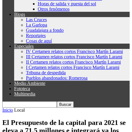
Horas de salida y puesta del sol
Otros fenómenos
Blogs
Las Cruces
La Garlopa
Guadalajara a fondo
Reportajes
Cosas de aquí
Especiales
IV Certamen relatos cortos Francisco Martín Larami
III Certamen relatos cortos Francisco Martín Larami
II Certamen relatos cortos Francisco Martín Larami
I Certamen relatos cortos Francisco Martín Larami
Tribuna de despedida
Pueblos abandonados: Romerosa
Medio Ambiente
Fototeca
Multimedia
Inicio
Local
El Presupuesto de la capital para 2021 se
eleva a 71,5 millones e integrará ya los