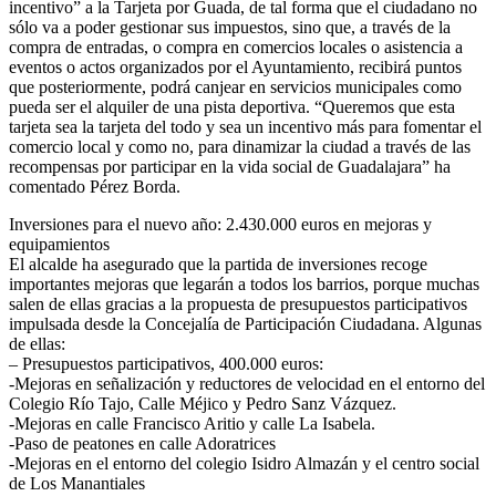
incentivo” a la Tarjeta por Guada, de tal forma que el ciudadano no
sólo va a poder gestionar sus impuestos, sino que, a través de la
compra de entradas, o compra en comercios locales o asistencia a
eventos o actos organizados por el Ayuntamiento, recibirá puntos
que posteriormente, podrá canjear en servicios municipales como
pueda ser el alquiler de una pista deportiva. “Queremos que esta
tarjeta sea la tarjeta del todo y sea un incentivo más para fomentar el
comercio local y como no, para dinamizar la ciudad a través de las
recompensas por participar en la vida social de Guadalajara” ha
comentado Pérez Borda.
Inversiones para el nuevo año: 2.430.000 euros en mejoras y
equipamientos
El alcalde ha asegurado que la partida de inversiones recoge
importantes mejoras que legarán a todos los barrios, porque muchas
salen de ellas gracias a la propuesta de presupuestos participativos
impulsada desde la Concejalía de Participación Ciudadana. Algunas
de ellas:
– Presupuestos participativos, 400.000 euros:
-Mejoras en señalización y reductores de velocidad en el entorno del
Colegio Río Tajo, Calle Méjico y Pedro Sanz Vázquez.
-Mejoras en calle Francisco Aritio y calle La Isabela.
-Paso de peatones en calle Adoratrices
-Mejoras en el entorno del colegio Isidro Almazán y el centro social
de Los Manantiales