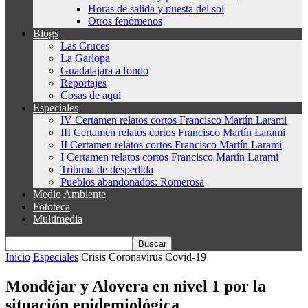
Horas de salida y puesta del sol
Otros fenómenos
Blogs
Las Cruces
La Garlopa
Guadalajara a fondo
Reportajes
Cosas de aquí
Especiales
IV Certamen relatos cortos Francisco Martín Larami
III Certamen relatos cortos Francisco Martín Larami
II Certamen relatos cortos Francisco Martín Larami
I Certamen relatos cortos Francisco Martín Larami
Tribuna de despedida
Pueblos abandonados: Romerosa
Medio Ambiente
Fototeca
Multimedia
Inicio
Especiales
Crisis Coronavirus Covid-19
Mondéjar y Alovera en nivel 1 por la
situación epidemiológica