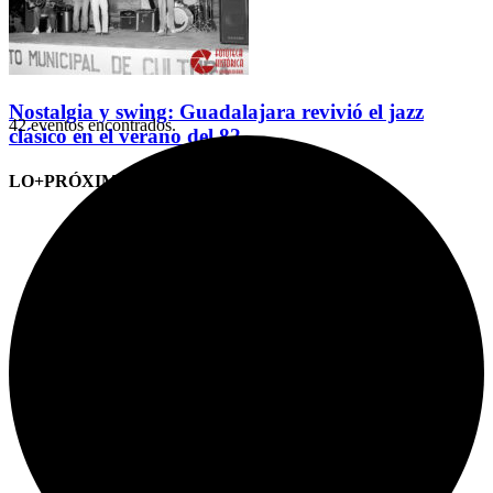
Nostalgia y swing: Guadalajara revivió el jazz
42 eventos encontrados.
clásico en el verano del 82
LO+PRÓXIMO (CITAS)