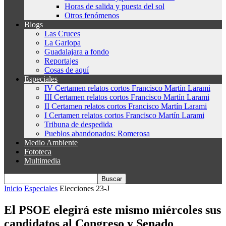
Horas de salida y puesta del sol
Otros fenómenos
Blogs
Las Cruces
La Garlopa
Guadalajara a fondo
Reportajes
Cosas de aquí
Especiales
IV Certamen relatos cortos Francisco Martín Larami
III Certamen relatos cortos Francisco Martín Larami
II Certamen relatos cortos Francisco Martín Larami
I Certamen relatos cortos Francisco Martín Larami
Tribuna de despedida
Pueblos abandonados: Romerosa
Medio Ambiente
Fototeca
Multimedia
Inicio
Especiales
Elecciones 23-J
El PSOE elegirá este mismo miércoles sus
candidatos al Congreso y Senado