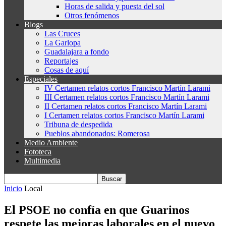
Horas de salida y puesta del sol
Otros fenómenos
Blogs
Las Cruces
La Garlopa
Guadalajara a fondo
Reportajes
Cosas de aquí
Especiales
IV Certamen relatos cortos Francisco Martín Larami
III Certamen relatos cortos Francisco Martín Larami
II Certamen relatos cortos Francisco Martín Larami
I Certamen relatos cortos Francisco Martín Larami
Tribuna de despedida
Pueblos abandonados: Romerosa
Medio Ambiente
Fototeca
Multimedia
Inicio
Local
El PSOE no confía en que Guarinos
respete las mejoras laborales en el nuevo