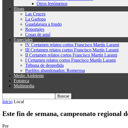
Otros fenómenos
Blogs
Las Cruces
La Garlopa
Guadalajara a fondo
Reportajes
Cosas de aquí
Especiales
IV Certamen relatos cortos Francisco Martín Larami
III Certamen relatos cortos Francisco Martín Larami
II Certamen relatos cortos Francisco Martín Larami
I Certamen relatos cortos Francisco Martín Larami
Tribuna de despedida
Pueblos abandonados: Romerosa
Medio Ambiente
Fototeca
Multimedia
Inicio
Local
Este fin de semana, campeonato regional de
Por