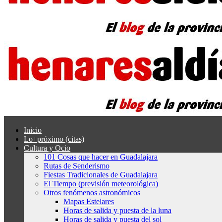
Inicio
Lo+próximo (citas)
Cultura y Ocio
101 Cosas que hacer en Guadalajara
Rutas de Senderismo
Fiestas Tradicionales de Guadalajara
El Tiempo (previsión meteorológica)
Otros fenómenos astronómicos
Mapas Estelares
Horas de salida y puesta de la luna
Horas de salida y puesta del sol