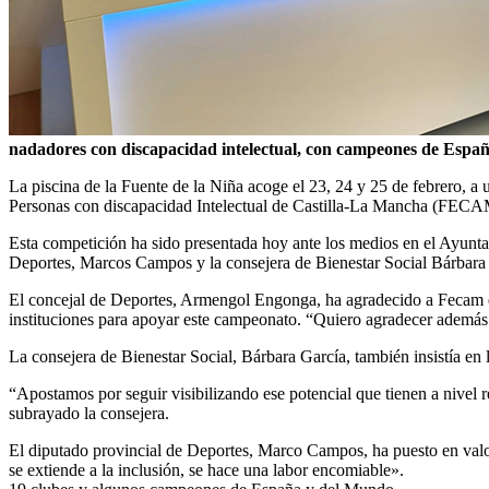
nadadores con discapacidad intelectual, con campeones de Españ
La piscina de la Fuente de la Niña acoge el 23, 24 y 25 de febrero, 
Personas con discapacidad Intelectual de Castilla-La Mancha (FECAM
Esta competición ha sido presentada hoy ante los medios en el Ayunt
Deportes, Marcos Campos y la consejera de Bienestar Social Bárbara G
El concejal de Deportes, Armengol Engonga, ha agradecido a Fecam el 
instituciones para apoyar este campeonato. “Quiero agradecer además l
La consejera de Bienestar Social, Bárbara García, también insistía en 
“Apostamos por seguir visibilizando ese potencial que tienen a nivel r
subrayado la consejera.
El diputado provincial de Deportes, Marco Campos, ha puesto en valor l
se extiende a la inclusión, se hace una labor encomiable».