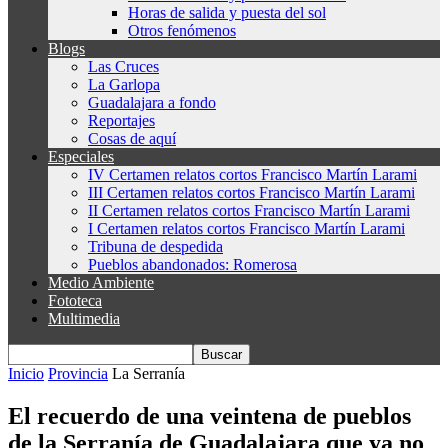
Horas de salida y puesta del sol
Otros fenómenos
Blogs
Las Cruces
La Garlopa
Guadalajara a fondo
Reportajes
Cosas de aquí
Especiales
IV Certamen relatos cortos Francisco Martín Larami
III Certamen relatos cortos Francisco Martín Larami
II Certamen relatos cortos Francisco Martín Larami
I Certamen relatos cortos Francisco Martín Larami
Tribuna de despedida
Pueblos abandonados: Romerosa
Medio Ambiente
Fototeca
Multimedia
Inicio
Provincia
La Serranía
El recuerdo de una veintena de pueblos
de la Serranía de Guadalajara que ya no