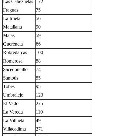
Las Cabezuelas
172
Fraguas
75
La Iruela
56
Matallana
90
Matas
59
Querencia
66
Robredarcas
100
Romerosa
58
Sacedoncillo
74
Santotis
55
Tobes
95
Umbralejo
123
El Vado
275
La Vereda
110
La Vihuela
49
Villacadima
271