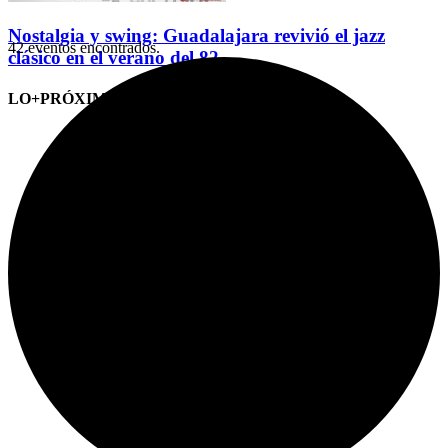
Nostalgia y swing: Guadalajara revivió el jazz
42 eventos encontrados.
clásico en el verano del 82
LO+PRÓXIMO (CITAS)