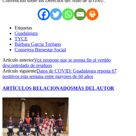
Convención sobre los Derechos del Niño de la ONU.
Etiquetas
Guadalajara
TYCE
Bárbara Garcia Torijano
Consejera Bienestar Social
Artículo anterior
Vox propone que se ponga fin al vertido
descontrolado de residuos
Artículo siguiente
Datos de COVID: Guadalajara reporta 67
positivos esta semana entre mayores de 60 años
ARTÍCULOS RELACIONADOS
MÁS DEL AUTOR