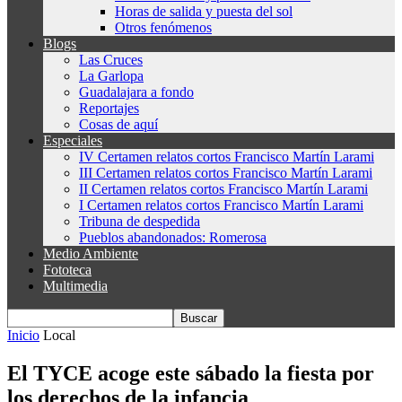
Horas de salida y puesta del sol
Otros fenómenos
Blogs
Las Cruces
La Garlopa
Guadalajara a fondo
Reportajes
Cosas de aquí
Especiales
IV Certamen relatos cortos Francisco Martín Larami
III Certamen relatos cortos Francisco Martín Larami
II Certamen relatos cortos Francisco Martín Larami
I Certamen relatos cortos Francisco Martín Larami
Tribuna de despedida
Pueblos abandonados: Romerosa
Medio Ambiente
Fototeca
Multimedia
Inicio
Local
El TYCE acoge este sábado la fiesta por
los derechos de la infancia