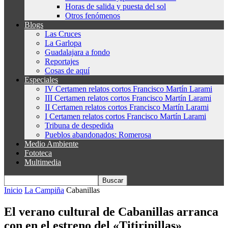
Horas de salida y puesta del sol
Otros fenómenos
Blogs
Las Cruces
La Garlopa
Guadalajara a fondo
Reportajes
Cosas de aquí
Especiales
IV Certamen relatos cortos Francisco Martín Larami
III Certamen relatos cortos Francisco Martín Larami
II Certamen relatos cortos Francisco Martín Larami
I Certamen relatos cortos Francisco Martín Larami
Tribuna de despedida
Pueblos abandonados: Romerosa
Medio Ambiente
Fototeca
Multimedia
Inicio
La Campiña
Cabanillas
El verano cultural de Cabanillas arranca
con en el estreno del «Titirinillas»