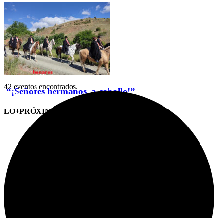
42 eventos encontrados.
“¡Señores hermanos, a caballo!”
LO+PRÓXIMO (CITAS)