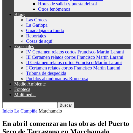
Horas de salida y puesta del sol
Otros fenómenos
Blogs
Las Cruces
La Garlopa
Guadalajara a fondo
Reportajes
Cosas de aquí
Especiales
IV Certamen relatos cortos Francisco Martín Larami
III Certamen relatos cortos Francisco Martín Larami
II Certamen relatos cortos Francisco Martín Larami
I Certamen relatos cortos Francisco Martín Larami
Tribuna de despedida
Pueblos abandonados: Romerosa
Medio Ambiente
Fototeca
Multimedia
Inicio
La Campiña
Marchamalo
En abril comenzaran las obras del Puerto
Seco de Tarragona en Marchamalo