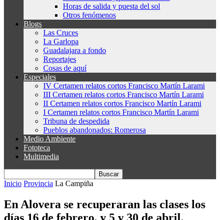
Horas de salida y puesta del sol
Otros fenómenos
Blogs
Las Cruces
La Garlopa
Guadalajara a fondo
Reportajes
Cosas de aquí
Especiales
IV Certamen relatos cortos Francisco Martín Larami
III Certamen relatos cortos Francisco Martín Larami
II Certamen relatos cortos Francisco Martín Larami
I Certamen relatos cortos Francisco Martín Larami
Tribuna de despedida
Pueblos abandonados: Romerosa
Medio Ambiente
Fototeca
Multimedia
Inicio
Provincia
La Campiña
En Alovera se recuperaran las clases los
días 16 de febrero, y 5 y 30 de abril.