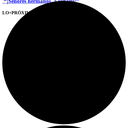
“¡Señores hermanos, a caballo!”
LO+PRÓXIMO (CITAS)