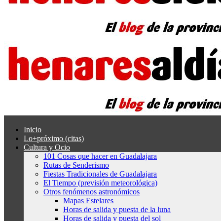
Inicio
Lo+próximo (citas)
Cultura y Ocio
101 Cosas que hacer en Guadalajara
Rutas de Senderismo
Fiestas Tradicionales de Guadalajara
El Tiempo (previsión meteorológica)
Otros fenómenos astronómicos
Mapas Estelares
Horas de salida y puesta de la luna
Horas de salida y puesta del sol