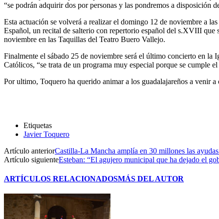
“se podrán adquirir dos por personas y las pondremos a disposición 
Esta actuación se volverá a realizar el domingo 12 de noviembre a las
Español, un recital de salterio con repertorio español del s.XVIII que 
noviembre en las Taquillas del Teatro Buero Vallejo.
Finalmente el sábado 25 de noviembre será el último concierto en la I
Católicos, “se trata de un programa muy especial porque se cumple el
Por ultimo, Toquero ha querido animar a los guadalajareños a venir a e
Etiquetas
Javier Toquero
Artículo anterior
Castilla-La Mancha amplía en 30 millones las ayudas p
Artículo siguiente
Esteban: “El agujero municipal que ha dejado el go
ARTÍCULOS RELACIONADOS
MÁS DEL AUTOR