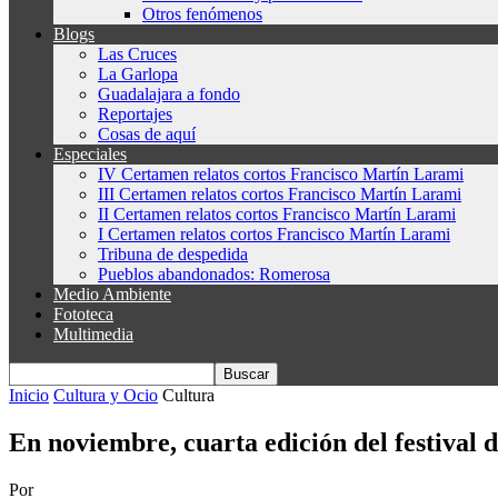
Otros fenómenos
Blogs
Las Cruces
La Garlopa
Guadalajara a fondo
Reportajes
Cosas de aquí
Especiales
IV Certamen relatos cortos Francisco Martín Larami
III Certamen relatos cortos Francisco Martín Larami
II Certamen relatos cortos Francisco Martín Larami
I Certamen relatos cortos Francisco Martín Larami
Tribuna de despedida
Pueblos abandonados: Romerosa
Medio Ambiente
Fototeca
Multimedia
Inicio
Cultura y Ocio
Cultura
En noviembre, cuarta edición del festival 
Por