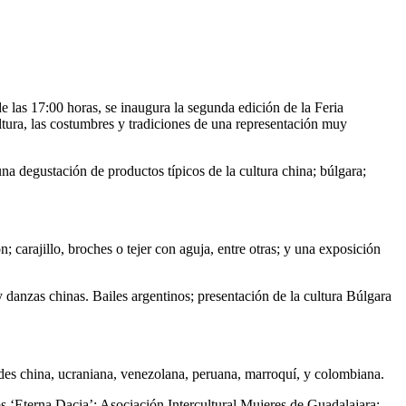
 de las 17:00 horas, se inaugura la segunda edición de la Feria
ltura, las costumbres y tradiciones de una representación muy
na degustación de productos típicos de la cultura china; búlgara;
; carajillo, broches o tejer con aguja, entre otras; y una exposición
 danzas chinas. Bailes argentinos; presentación de la cultura Búlgara
s china, ucraniana, venezolana, peruana, marroquí, y colombiana.
 ‘Eterna Dacia’; Asociación Intercultural Mujeres de Guadalajara;