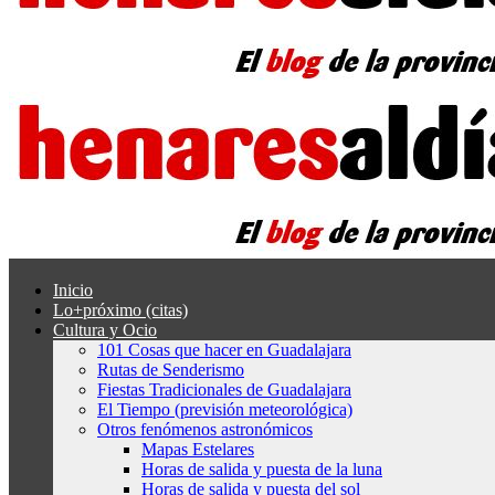
Inicio
Lo+próximo (citas)
Cultura y Ocio
101 Cosas que hacer en Guadalajara
Rutas de Senderismo
Fiestas Tradicionales de Guadalajara
El Tiempo (previsión meteorológica)
Otros fenómenos astronómicos
Mapas Estelares
Horas de salida y puesta de la luna
Horas de salida y puesta del sol