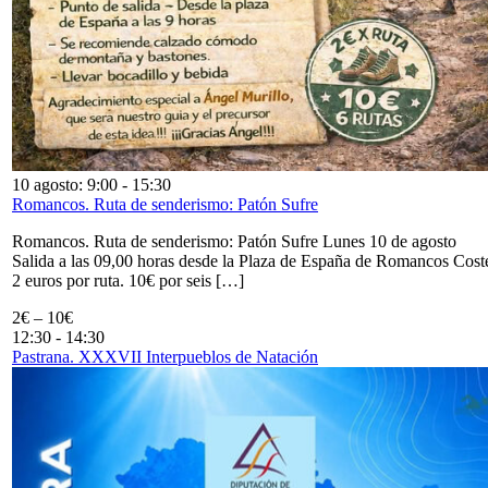
10 agosto: 9:00
-
15:30
Romancos. Ruta de senderismo: Patón Sufre
Romancos. Ruta de senderismo: Patón Sufre Lunes 10 de agosto
Salida a las 09,00 horas desde la Plaza de España de Romancos Cost
2 euros por ruta. 10€ por seis […]
2€ – 10€
12:30
-
14:30
Pastrana. XXXVII Interpueblos de Natación