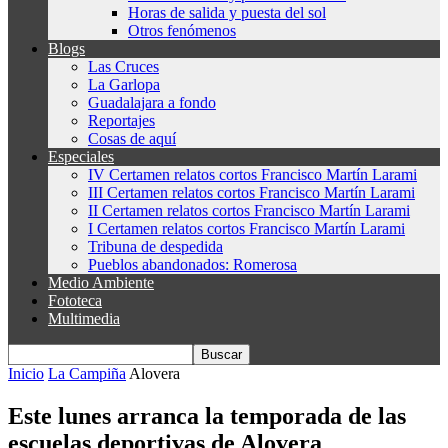
Horas de salida y puesta del sol
Otros fenómenos
Blogs
Las Cruces
La Garlopa
Guadalajara a fondo
Reportajes
Cosas de aquí
Especiales
IV Certamen relatos cortos Francisco Martín Larami
III Certamen relatos cortos Francisco Martín Larami
II Certamen relatos cortos Francisco Martín Larami
I Certamen relatos cortos Francisco Martín Larami
Tribuna de despedida
Pueblos abandonados: Romerosa
Medio Ambiente
Fototeca
Multimedia
Inicio
La Campiña
Alovera
Este lunes arranca la temporada de las
escuelas deportivas de Alovera