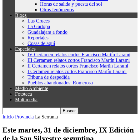
Horas de salida y puesta del sol
Otros fenómenos
Blogs
Las Cruces
La Garlopa
Guadalajara a fondo
Reportajes
Cosas de aquí
Especiales
IV Certamen relatos cortos Francisco Martín Larami
III Certamen relatos cortos Francisco Martín Larami
II Certamen relatos cortos Francisco Martín Larami
I Certamen relatos cortos Francisco Martín Larami
Tribuna de despedida
Pueblos abandonados: Romerosa
Medio Ambiente
Fototeca
Multimedia
Inicio
Provincia
La Serranía
Este martes, 31 de diciembre, IX Edición
de la San Silvestre seguntina