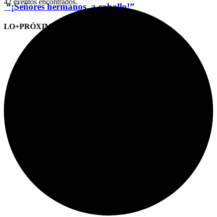
42 eventos encontrados.
“¡Señores hermanos, a caballo!”
LO+PRÓXIMO (CITAS)