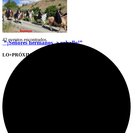
42 eventos encontrados.
“¡Señores hermanos, a caballo!”
LO+PRÓXIMO (CITAS)