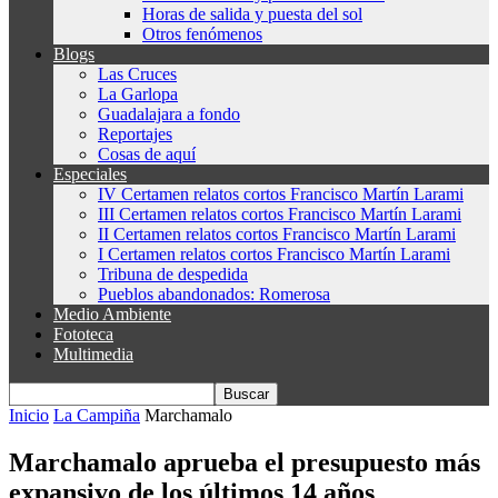
Horas de salida y puesta del sol
Otros fenómenos
Blogs
Las Cruces
La Garlopa
Guadalajara a fondo
Reportajes
Cosas de aquí
Especiales
IV Certamen relatos cortos Francisco Martín Larami
III Certamen relatos cortos Francisco Martín Larami
II Certamen relatos cortos Francisco Martín Larami
I Certamen relatos cortos Francisco Martín Larami
Tribuna de despedida
Pueblos abandonados: Romerosa
Medio Ambiente
Fototeca
Multimedia
Inicio
La Campiña
Marchamalo
Marchamalo aprueba el presupuesto más
expansivo de los últimos 14 años