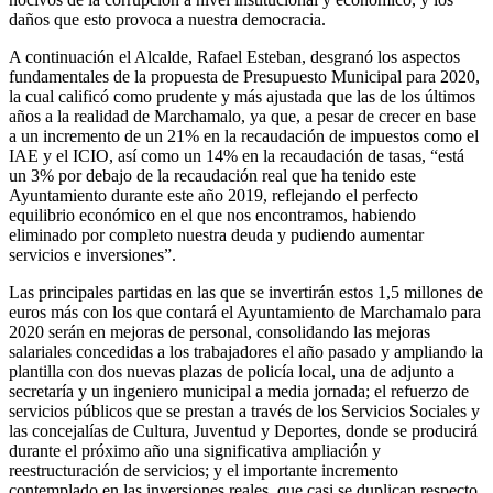
daños que esto provoca a nuestra democracia.
A continuación el Alcalde, Rafael Esteban, desgranó los aspectos
fundamentales de la propuesta de Presupuesto Municipal para 2020,
la cual calificó como prudente y más ajustada que las de los últimos
años a la realidad de Marchamalo, ya que, a pesar de crecer en base
a un incremento de un 21% en la recaudación de impuestos como el
IAE y el ICIO, así como un 14% en la recaudación de tasas, “está
un 3% por debajo de la recaudación real que ha tenido este
Ayuntamiento durante este año 2019, reflejando el perfecto
equilibrio económico en el que nos encontramos, habiendo
eliminado por completo nuestra deuda y pudiendo aumentar
servicios e inversiones”.
Las principales partidas en las que se invertirán estos 1,5 millones de
euros más con los que contará el Ayuntamiento de Marchamalo para
2020 serán en mejoras de personal, consolidando las mejoras
salariales concedidas a los trabajadores el año pasado y ampliando la
plantilla con dos nuevas plazas de policía local, una de adjunto a
secretaría y un ingeniero municipal a media jornada; el refuerzo de
servicios públicos que se prestan a través de los Servicios Sociales y
las concejalías de Cultura, Juventud y Deportes, donde se producirá
durante el próximo año una significativa ampliación y
reestructuración de servicios; y el importante incremento
contemplado en las inversiones reales, que casi se duplican respecto