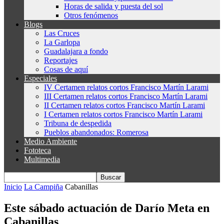
Horas de salida y puesta del sol
Otros fenómenos
Blogs
Las Cruces
La Garlopa
Guadalajara a fondo
Reportajes
Cosas de aquí
Especiales
IV Certamen relatos cortos Francisco Martín Larami
III Certamen relatos cortos Francisco Martín Larami
II Certamen relatos cortos Francisco Martín Larami
I Certamen relatos cortos Francisco Martín Larami
Tribuna de despedida
Pueblos abandonados: Romerosa
Medio Ambiente
Fototeca
Multimedia
Inicio
La Campiña
Cabanillas
Este sábado actuación de Darío Meta en
Cabanillas