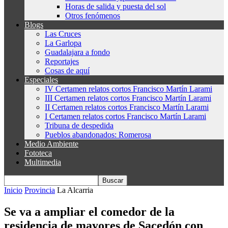
Horas de salida y puesta del sol
Otros fenómenos
Blogs
Las Cruces
La Garlopa
Guadalajara a fondo
Reportajes
Cosas de aquí
Especiales
IV Certamen relatos cortos Francisco Martín Larami
III Certamen relatos cortos Francisco Martín Larami
II Certamen relatos cortos Francisco Martín Larami
I Certamen relatos cortos Francisco Martín Larami
Tribuna de despedida
Pueblos abandonados: Romerosa
Medio Ambiente
Fototeca
Multimedia
Inicio
Provincia
La Alcarria
Se va a ampliar el comedor de la
residencia de mayores de Sacedón con