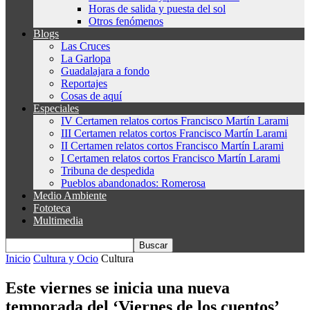
Horas de salida y puesta del sol
Otros fenómenos
Blogs
Las Cruces
La Garlopa
Guadalajara a fondo
Reportajes
Cosas de aquí
Especiales
IV Certamen relatos cortos Francisco Martín Larami
III Certamen relatos cortos Francisco Martín Larami
II Certamen relatos cortos Francisco Martín Larami
I Certamen relatos cortos Francisco Martín Larami
Tribuna de despedida
Pueblos abandonados: Romerosa
Medio Ambiente
Fototeca
Multimedia
Inicio
Cultura y Ocio
Cultura
Este viernes se inicia una nueva
temporada del ‘Viernes de los cuentos’