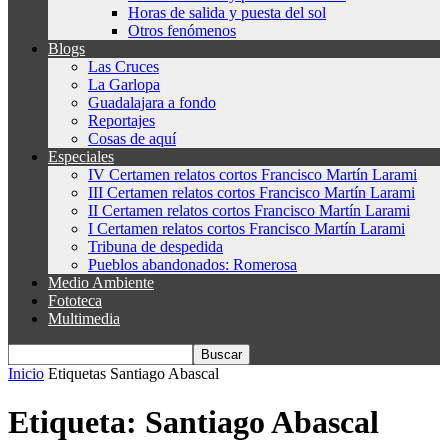
Horas de salida y puesta del sol
Otros fenómenos
Blogs
Las Cruces
La Garlopa
Guadalajara a fondo
Reportajes
Cosas de aquí
Especiales
IV Certamen relatos cortos Francisco Martín Larami
III Certamen relatos cortos Francisco Martín Larami
II Certamen relatos cortos Francisco Martín Larami
I Certamen relatos cortos Francisco Martín Larami
Tribuna de despedida
Pueblos abandonados: Romerosa
Medio Ambiente
Fototeca
Multimedia
Inicio
Etiquetas
Santiago Abascal
Etiqueta: Santiago Abascal