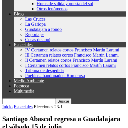
Horas de salida y puesta del sol
Otros fenómenos
Blogs
Las Cruces
La Garlopa
Guadalajara a fondo
Reportajes
Cosas de aquí
Especiales
IV Certamen relatos cortos Francisco Martín Larami
III Certamen relatos cortos Francisco Martín Larami
II Certamen relatos cortos Francisco Martín Larami
I Certamen relatos cortos Francisco Martín Larami
Tribuna de despedida
Pueblos abandonados: Romerosa
Medio Ambiente
Fototeca
Multimedia
Inicio
Especiales
Elecciones 23-J
Santiago Abascal regresa a Guadalajara
el sábado 15 de julio