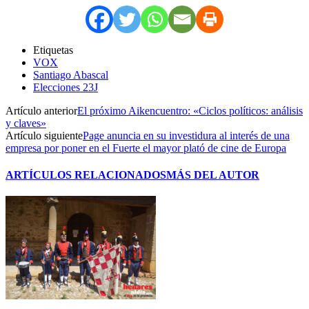
Etiquetas
VOX
Santiago Abascal
Elecciones 23J
Artículo anterior
El próximo Aikencuentro: «Ciclos políticos: análisis
y claves»
Artículo siguiente
Page anuncia en su investidura al interés de una
empresa por poner en el Fuerte el mayor plató de cine de Europa
ARTÍCULOS RELACIONADOS
MÁS DEL AUTOR