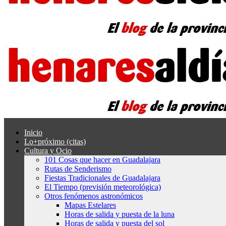
Inicio
Lo+próximo (citas)
Cultura y Ocio
101 Cosas que hacer en Guadalajara
Rutas de Senderismo
Fiestas Tradicionales de Guadalajara
El Tiempo (previsión meteorológica)
Otros fenómenos astronómicos
Mapas Estelares
Horas de salida y puesta de la luna
Horas de salida y puesta del sol