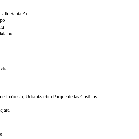
 Calle Santa Ana.
mpo
ra
alajara
ncha
de Imón s/n, Urbanización Parque de las Castillas.
ajara
s