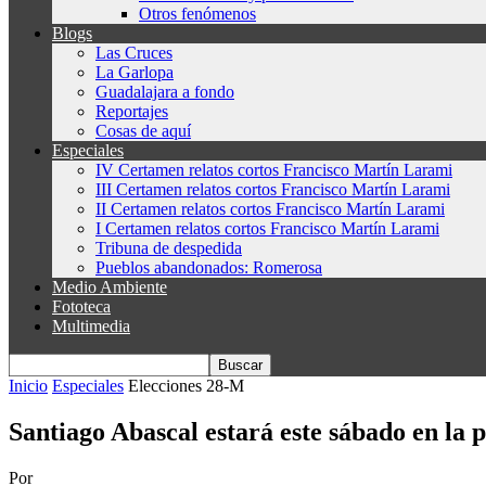
Otros fenómenos
Blogs
Las Cruces
La Garlopa
Guadalajara a fondo
Reportajes
Cosas de aquí
Especiales
IV Certamen relatos cortos Francisco Martín Larami
III Certamen relatos cortos Francisco Martín Larami
II Certamen relatos cortos Francisco Martín Larami
I Certamen relatos cortos Francisco Martín Larami
Tribuna de despedida
Pueblos abandonados: Romerosa
Medio Ambiente
Fototeca
Multimedia
Inicio
Especiales
Elecciones 28-M
Santiago Abascal estará este sábado en la
Por