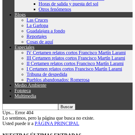
Horas de salida y puesta del sol
Otros fenómenos
Blogs
Las Cruces
La Garlopa
Guadalajara a fondo
Reportajes
Cosas de aquí
Especiales
IV Certamen relatos cortos Francisco Martín Larami
III Certamen relatos cortos Francisco Martín Larami
II Certamen relatos cortos Francisco Martín Larami
I Certamen relatos cortos Francisco Martín Larami
Tribuna de despedida
Pueblos abandonados: Romerosa
Medio Ambiente
Fototeca
Multimedia
Ups... Error 404
Lo sentimos, pero la página que busca no existe.
Usted puede ir a
PÁGINA PRINCIPAL