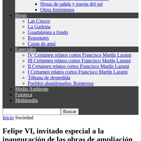
Horas de salida y puesta del sol
Otros fenómenos
Blogs
Las Cruces
La Garlopa
Guadalajara a fondo
Reportajes
Cosas de aquí
Especiales
IV Certamen relatos cortos Francisco Martín Larami
III Certamen relatos cortos Francisco Martín Larami
II Certamen relatos cortos Francisco Martín Larami
I Certamen relatos cortos Francisco Martín Larami
Tribuna de despedida
Pueblos abandonados: Romerosa
Medio Ambiente
Fototeca
Multimedia
Inicio
Sociedad
Felipe VI, invitado especial a la
inauguración de las obras de ampliación