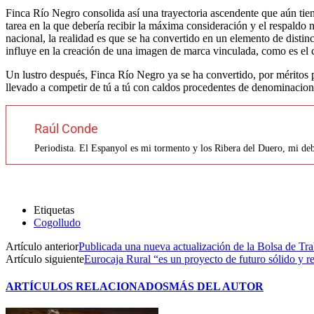
Finca Río Negro consolida así una trayectoria ascendente que aún tiene
tarea en la que debería recibir la máxima consideración y el respaldo 
nacional, la realidad es que se ha convertido en un elemento de distinc
influye en la creación de una imagen de marca vinculada, como es el 
Un lustro después, Finca Río Negro ya se ha convertido, por méritos pr
llevado a competir de tú a tú con caldos procedentes de denominacion
Raúl Conde
Periodista. El Espanyol es mi tormento y los Ribera del Duero, mi debi
Etiquetas
Cogolludo
Artículo anterior
Publicada una nueva actualización de la Bolsa de 
Artículo siguiente
Eurocaja Rural “es un proyecto de futuro sólido y r
ARTÍCULOS RELACIONADOS
MÁS DEL AUTOR