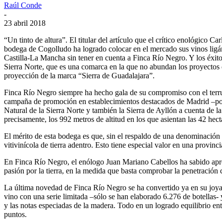
Raúl Conde
-
23 abril 2018
“Un tinto de altura”. El titular del artículo que el crítico enológico 
bodega de Cogolludo ha logrado colocar en el mercado sus vinos ligán
Castilla-La Mancha sin tener en cuenta a Finca Río Negro. Y los éxit
Sierra Norte, que es una comarca en la que no abundan los proyectos
proyección de la marca “Sierra de Guadalajara”.
Finca Río Negro siempre ha hecho gala de su compromiso con el terru
campaña de promoción en establecimientos destacados de Madrid –por
Natural de la Sierra Norte y también la Sierra de Ayllón a cuenta de l
precisamente, los 992 metros de altitud en los que asientan las 42 hect
El mérito de esta bodega es que, sin el respaldo de una denominación 
vitivinícola de tierra adentro. Esto tiene especial valor en una provin
En Finca Río Negro, el enólogo Juan Mariano Cabellos ha sabido aprov
pasión por la tierra, en la medida que basta comprobar la penetración c
La última novedad de Finca Río Negro se ha convertido ya en su joya d
vino con una serie limitada –sólo se han elaborado 6.276 de botellas-
y las notas especiadas de la madera. Todo en un logrado equilibrio en
puntos.