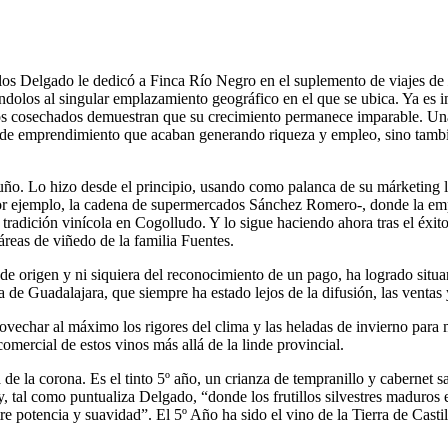
Carlos Delgado le dedicó a Finca Río Negro en el suplemento de viajes de
dolos al singular emplazamiento geográfico en el que se ubica. Ya es im
os cosechados demuestran que su crecimiento permanece imparable. Una 
 de emprendimiento que acaban generando riqueza y empleo, sino tambié
ño. Lo hizo desde el principio, usando como palanca de su márketing l
 ejemplo, la cadena de supermercados Sánchez Romero-, donde la empre
a tradición vinícola en Cogolludo. Y lo sigue haciendo ahora tras el éx
áreas de viñedo de la familia Fuentes.
de origen y ni siquiera del reconocimiento de un pago, ha logrado situ
cia de Guadalajara, que siempre ha estado lejos de la difusión, las venta
echar al máximo los rigores del clima y las heladas de invierno para mo
omercial de estos vinos más allá de la linde provincial.
e la corona. Es el tinto 5º año, un crianza de tempranillo y cabernet s
 y, tal como puntualiza Delgado, “donde los frutillos silvestres maduro
tre potencia y suavidad”. El 5º Año ha sido el vino de la Tierra de Ca