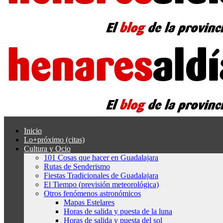
Inicio
Lo+próximo (citas)
Cultura y Ocio
101 Cosas que hacer en Guadalajara
Rutas de Senderismo
Fiestas Tradicionales de Guadalajara
El Tiempo (previsión meteorológica)
Otros fenómenos astronómicos
Mapas Estelares
Horas de salida y puesta de la luna
Horas de salida y puesta del sol