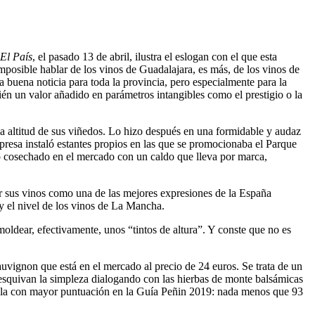
El País
, el pasado 13 de abril, ilustra el eslogan con el que esta
posible hablar de los vinos de Guadalajara, es más, de los vinos de
buena noticia para toda la provincia, pero especialmente para la
n un valor añadido en parámetros intangibles como el prestigio o la
a altitud de sus viñedos. Lo hizo después en una formidable y audaz
sa instaló estantes propios en las que se promocionaba el Parque
ito cosechado en el mercado con un caldo que lleva por marca,
ar sus vinos como una de las mejores expresiones de la España
s y el nivel de los vinos de La Mancha.
ldear, efectivamente, unos “tintos de altura”. Y conste que no es
auvignon que está en el mercado al precio de 24 euros. Se trata de un
s esquivan la simpleza dialogando con las hierbas de monte balsámicas
stilla con mayor puntuación en la Guía Peñin 2019: nada menos que 93