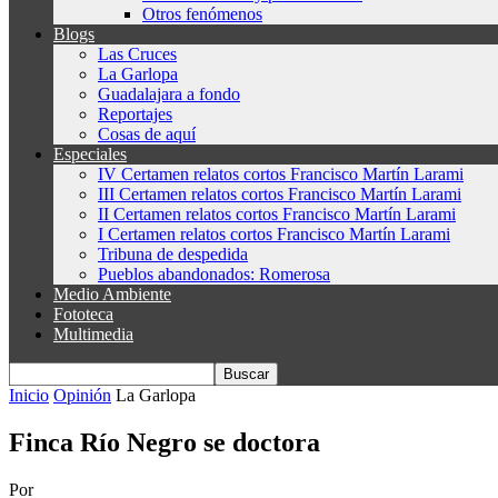
Otros fenómenos
Blogs
Las Cruces
La Garlopa
Guadalajara a fondo
Reportajes
Cosas de aquí
Especiales
IV Certamen relatos cortos Francisco Martín Larami
III Certamen relatos cortos Francisco Martín Larami
II Certamen relatos cortos Francisco Martín Larami
I Certamen relatos cortos Francisco Martín Larami
Tribuna de despedida
Pueblos abandonados: Romerosa
Medio Ambiente
Fototeca
Multimedia
Inicio
Opinión
La Garlopa
Finca Río Negro se doctora
Por