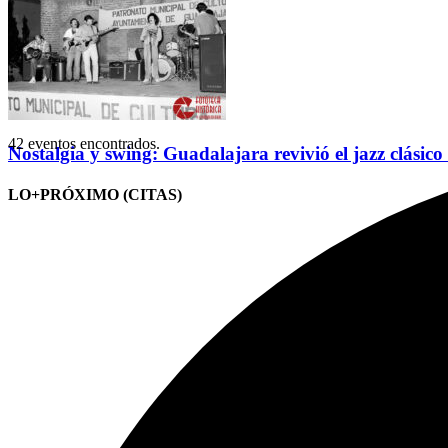
42 eventos encontrados.
Nostalgia y swing: Guadalajara revivió el jazz clásico
LO+PRÓXIMO (CITAS)