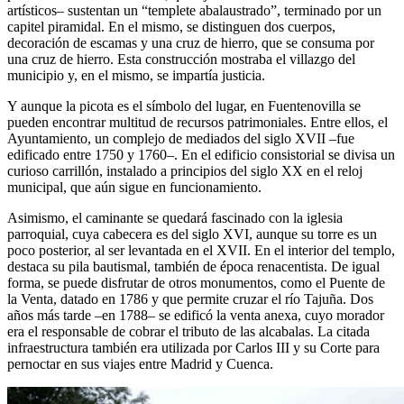
artísticos– sustentan un “templete abalaustrado”, terminado por un
capitel piramidal. En el mismo, se distinguen dos cuerpos,
decoración de escamas y una cruz de hierro, que se consuma por
una cruz de hierro. Esta construcción mostraba el villazgo del
municipio y, en el mismo, se impartía justicia.
Y aunque la picota es el símbolo del lugar, en Fuentenovilla se
pueden encontrar multitud de recursos patrimoniales. Entre ellos, el
Ayuntamiento, un complejo de mediados del siglo XVII –fue
edificado entre 1750 y 1760–. En el edificio consistorial se divisa un
curioso carrillón, instalado a principios del siglo XX en el reloj
municipal, que aún sigue en funcionamiento.
Asimismo, el caminante se quedará fascinado con la iglesia
parroquial, cuya cabecera es del siglo XVI, aunque su torre es un
poco posterior, al ser levantada en el XVII. En el interior del templo,
destaca su pila bautismal, también de época renacentista. De igual
forma, se puede disfrutar de otros monumentos, como el Puente de
la Venta, datado en 1786 y que permite cruzar el río Tajuña. Dos
años más tarde –en 1788– se edificó la venta anexa, cuyo morador
era el responsable de cobrar el tributo de las alcabalas. La citada
infraestructura también era utilizada por Carlos III y su Corte para
pernoctar en sus viajes entre Madrid y Cuenca.