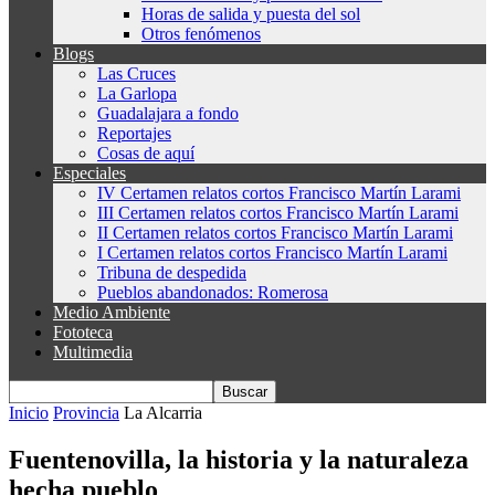
Horas de salida y puesta del sol
Otros fenómenos
Blogs
Las Cruces
La Garlopa
Guadalajara a fondo
Reportajes
Cosas de aquí
Especiales
IV Certamen relatos cortos Francisco Martín Larami
III Certamen relatos cortos Francisco Martín Larami
II Certamen relatos cortos Francisco Martín Larami
I Certamen relatos cortos Francisco Martín Larami
Tribuna de despedida
Pueblos abandonados: Romerosa
Medio Ambiente
Fototeca
Multimedia
Inicio
Provincia
La Alcarria
Fuentenovilla, la historia y la naturaleza
hecha pueblo