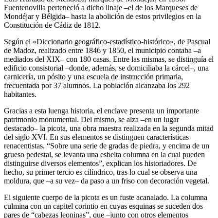
Fuentenovilla perteneció a dicho linaje –el de los Marqueses de
Mondéjar y Bélgida– hasta la abolición de estos privilegios en la
Constitución de Cádiz de 1812.
Según el «Diccionario geográfico-estadístico-histórico», de Pascual
de Madoz, realizado entre 1846 y 1850, el municipio contaba –a
mediados del XIX– con 180 casas. Entre las mismas, se distinguía el
edificio consistorial –donde, además, se domiciliaba la cárcel–, una
carnicería, un pósito y una escuela de instrucción primaria,
frecuentada por 37 alumnos. La población alcanzaba los 292
habitantes.
Gracias a esta luenga historia, el enclave presenta un importante
patrimonio monumental. Del mismo, se alza –en un lugar
destacado– la picota, una obra maestra realizada en la segunda mitad
del siglo XVI. En sus elementos se distinguen características
renacentistas. “Sobre una serie de gradas de piedra, y encima de un
grueso pedestal, se levanta una esbelta columna en la cual pueden
distinguirse diversos elementos”, explican los historiadores. De
hecho, su primer tercio es cilíndrico, tras lo cual se observa una
moldura, que –a su vez– da paso a un friso con decoración vegetal.
El siguiente cuerpo de la picota es un fuste acanalado. La columna
culmina con un capitel corintio en cuyas esquinas se suceden dos
pares de “cabezas leoninas”, que –junto con otros elementos