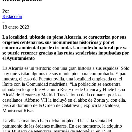
Por
Redacción
-
18 enero 2023
La localidad, ubicada en plena Alcarria, se caracteriza por sus
orígenes centenarios, sus monumentos históricos y por el
entorno ambiental que le circunda. Un contexto natural que ya
se puede recorrer gracias a las rutas senderistas impulsadas por
el Ayuntamiento
La Alcarria es un territorio con una gran historia a sus espaldas. Sólo
hay que visitar algunos de sus municipios para comprobarlo. Y para
muestra, el caso de Fuentenovilla, una localidad emplazada en el
límite con la Comunidad madrileña. “La población se encuentra
situada en lo que fue «Camino Real» desde Cuenca y Huete hacia
Alcalá de Henares y Madrid. Tras la toma de la comarca por los
castellanos, Alfonso VII la incluyó en el alfoz de Zorita y, con ella,
pasó al dominio de la Orden de Calatrava”, explica la alcaldesa,
Montserrat Rivas.
La villa se mantuvo bajo dicha propiedad hasta la venta del
patrimonio de las órdenes militares. En ese momento, la adquirió
Luis Hurtado de Mendoza, marqués de Mondéjar, en 1538.