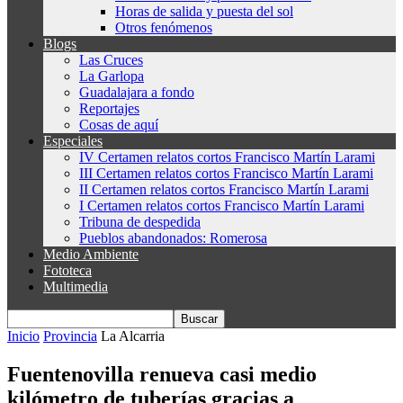
Horas de salida y puesta del sol
Otros fenómenos
Blogs
Las Cruces
La Garlopa
Guadalajara a fondo
Reportajes
Cosas de aquí
Especiales
IV Certamen relatos cortos Francisco Martín Larami
III Certamen relatos cortos Francisco Martín Larami
II Certamen relatos cortos Francisco Martín Larami
I Certamen relatos cortos Francisco Martín Larami
Tribuna de despedida
Pueblos abandonados: Romerosa
Medio Ambiente
Fototeca
Multimedia
Inicio
Provincia
La Alcarria
Fuentenovilla renueva casi medio
kilómetro de tuberías gracias a