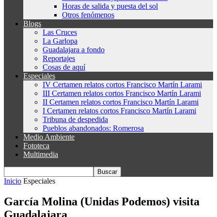
Horas de salida y puesta del sol
Otros fenómenos
Blogs
Las Cruces
La Garlopa
Guadalajara a fondo
Reportajes
Cosas de aquí
Especiales
IV Certamen relatos cortos Francisco Martín Larami
III Certamen relatos cortos Francisco Martín Larami
II Certamen relatos cortos Francisco Martín Larami
I Certamen relatos cortos Francisco Martín Larami
Tribuna de despedida
Pueblos abandonados: Romerosa
Medio Ambiente
Fototeca
Multimedia
Inicio
Especiales
García Molina (Unidas Podemos) visita
Guadalajara