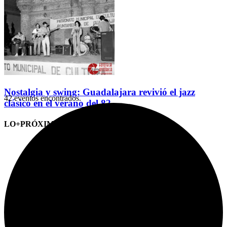
Nostalgia y swing: Guadalajara revivió el jazz
42 eventos encontrados.
clásico en el verano del 82
LO+PRÓXIMO (CITAS)