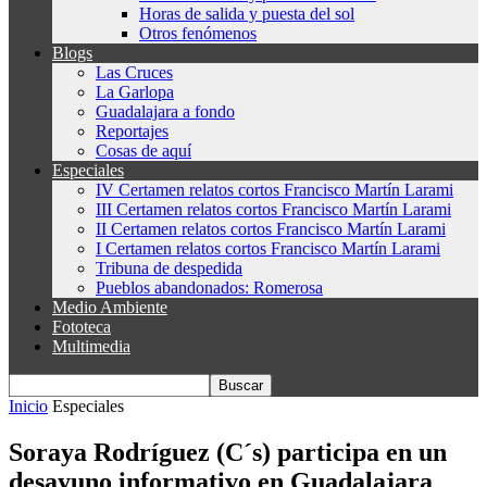
Horas de salida y puesta del sol
Otros fenómenos
Blogs
Las Cruces
La Garlopa
Guadalajara a fondo
Reportajes
Cosas de aquí
Especiales
IV Certamen relatos cortos Francisco Martín Larami
III Certamen relatos cortos Francisco Martín Larami
II Certamen relatos cortos Francisco Martín Larami
I Certamen relatos cortos Francisco Martín Larami
Tribuna de despedida
Pueblos abandonados: Romerosa
Medio Ambiente
Fototeca
Multimedia
Inicio
Especiales
Soraya Rodríguez (C´s) participa en un
desayuno informativo en Guadalajara