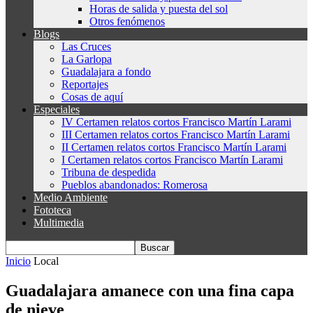
Horas de salida y puesta del sol
Otros fenómenos
Blogs
Las Cruces
La Garlopa
Guadalajara a fondo
Reportajes
Cosas de aquí
Especiales
IV Certamen relatos cortos Francisco Martín Larami
III Certamen relatos cortos Francisco Martín Larami
II Certamen relatos cortos Francisco Martín Larami
I Certamen relatos cortos Francisco Martín Larami
Tribuna de despedida
Pueblos abandonados: Romerosa
Medio Ambiente
Fototeca
Multimedia
Inicio
Local
Guadalajara amanece con una fina capa
de nieve