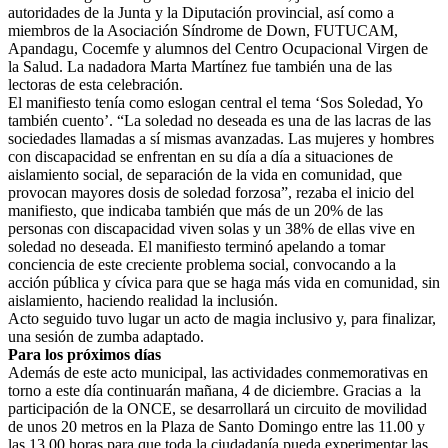
autoridades de la Junta y la Diputación provincial, así como a
miembros de la Asociación Síndrome de Down, FUTUCAM,
Apandagu, Cocemfe y alumnos del Centro Ocupacional Virgen de
la Salud. La nadadora Marta Martínez fue también una de las
lectoras de esta celebración.
El manifiesto tenía como eslogan central el tema ‘Sos Soledad, Yo
también cuento’. “La soledad no deseada es una de las lacras de las
sociedades llamadas a sí mismas avanzadas. Las mujeres y hombres
con discapacidad se enfrentan en su día a día a situaciones de
aislamiento social, de separación de la vida en comunidad, que
provocan mayores dosis de soledad forzosa”, rezaba el inicio del
manifiesto, que indicaba también que más de un 20% de las
personas con discapacidad viven solas y un 38% de ellas vive en
soledad no deseada. El manifiesto terminó apelando a tomar
conciencia de este creciente problema social, convocando a la
acción pública y cívica para que se haga más vida en comunidad, sin
aislamiento, haciendo realidad la inclusión.
Acto seguido tuvo lugar un acto de magia inclusivo y, para finalizar,
una sesión de zumba adaptado.
Para los próximos días
Además de este acto municipal, las actividades conmemorativas en
torno a este día continuarán mañana, 4 de diciembre. Gracias a la
participación de la ONCE, se desarrollará un circuito de movilidad
de unos 20 metros en la Plaza de Santo Domingo entre las 11.00 y
las 13.00 horas para que toda la ciudadanía pueda experimentar las