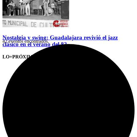
Nostalgia y swing: Guadalajara revivió el jazz
42 eventos encontrados.
clásico en el verano del 82
LO+PRÓXIMO (CITAS)