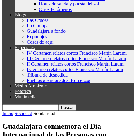
Horas de salida y puesta del sol
Otros fenómenos
Blogs
Las Cruces
La Garlopa
Guadalajara a fondo
Reportajes
Cosas de aquí
Especiales
IV Certamen relatos cortos Francisco Martín Larami
III Certamen relatos cortos Francisco Martín Larami
II Certamen relatos cortos Francisco Martín Larami
I Certamen relatos cortos Francisco Martín Larami
Tribuna de despedida
Pueblos abandonados: Romerosa
Medio Ambiente
Fototeca
Multimedia
Inicio
Sociedad
Solidaridad
Guadalajara conmemora el Día
Internacional de las Personas con