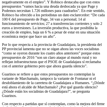
negativamente en el empleo”. Y Robisco destacaba que con estos
presupuestos “vamos hacia una deuda desbocada ya que Page y
Podemos necesitan 1.726 millones para cuadrarlos”. En este sentido,
Robisco ha ofrecido a los periodistas un dato esclarecedor: “De cada
100 € del presupuesto de Page, 34 van a personal; 14 al
funcionamiento de servicios; 27 a transferencias corrientes y solo 2
euros a inversiones. La inversión productiva, la que posibilita la
creación de empleo, baja un 6 % a pesar de estar en una situación
económica mejor que hace un año”.
Por lo que respecta a la provincia de Guadalajara, la presidenta del
PP provincial lamenta que no se oigan ahora las voces socialistas
“como se oyeron durante los cuatro años anteriores” porque estos
presupuestos de 2016 “son un claro ataque al mundo rural y no
reflejan infraestructuras que el PSOE de Guadalajara sí reclamaba
con el anterior gobierno pero que ahora guarda silencio”.
Guarinos se refiere a que estos presupuestos no contemplan la
variante de Marchamalo, tampoco la variante de Fontanar ni el
desdoblamiento de la carretera de Guadalajara a Humanes. “¿Dónde
está ahora el alcalde de Marchamalo? ¿Por qué guarda silencio?
¿Dónde están los socialistas de Guadalajara?”, se pregunta
Guarinos.
Con respecto a partidas que sí contemplan, como la mejora del firme