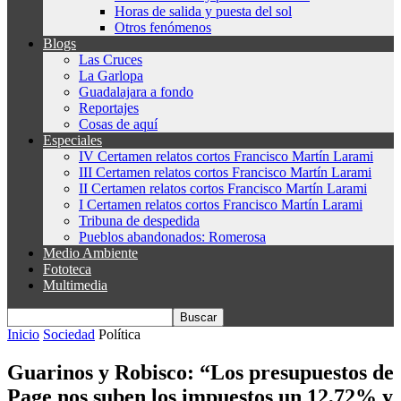
Horas de salida y puesta del sol
Otros fenómenos
Blogs
Las Cruces
La Garlopa
Guadalajara a fondo
Reportajes
Cosas de aquí
Especiales
IV Certamen relatos cortos Francisco Martín Larami
III Certamen relatos cortos Francisco Martín Larami
II Certamen relatos cortos Francisco Martín Larami
I Certamen relatos cortos Francisco Martín Larami
Tribuna de despedida
Pueblos abandonados: Romerosa
Medio Ambiente
Fototeca
Multimedia
Inicio
Sociedad
Política
Guarinos y Robisco: “Los presupuestos de
Page nos suben los impuestos un 12,72% y