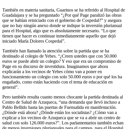
También en materia sanitaria, Guarinos se ha referido al Hospital de
Guadalajara y se ha preguntado “¿Por qué Page paralizó las obras
que se habían reiniciado con el gobierno de Cospedal?” y asegura
que no hay ningún anexo donde se indique la inversión plurianual
para el Hospital, algo que es absolutamente necesario. “Lo que
tienen que hacer es continuar inmediatamente aquello que dejó
iniciado María Dolores Cospedal”.
También han llamado la atención sobre la partida que se ha
destinado al colegio de Yebes. “¿Creen ustedes que con 50.000
euros se puede abrir un colegio? Y eso que era un compromiso de
Page en su discurso de investidura. Imaginamos que ahora
explicarán a los vecinos de Yebes cómo van a poner en
funcionamiento un colegio con solo 50.000 euros o por qué los ha
engañado, como están haciendo con el tema de educación en
general”.
Pero también resulta cuanto menos chocante la partida destinada al
Centro de Salud de Azuqueca, “una demanda que llevó incluso a
Pablo Bellido hasta las puertas de Fuensalida en manifestación.
¿Dónde está ahora? ¿Dónde están los socialistas? ¿Cómo van a
explicar a los vecinos de Azuqueca que se va a abrir un centro de
salud con solo 126.000 euros?”. Los parlamentarios también echan
de menos inversiones plurianuales para el campus, para el Hospital,