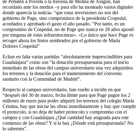
de Peñalén a Poveda o la travesía de Molina de Aragón, han
recordado ante los medios –y para ello ha mostrado varios digitales
donde aparecía la noticia- “que estas inversiones no son del
gobierno de Page, sino compromisos de la presidenta Cospedal,
acordados y aprobado el gasto el año pasado. “Por tanto, es un
compromiso de Cospedal, no de Page que nunca en 28 años apostó
por ninguna de estas infraestructuras». «Lo único que hace Page es
recoger ahora los frutos sembrados por el gobierno de María
Dolores Cospedal”
Echan en falta varias partidas “absolutamente imprescindibles para
Guadalajara” como son “la dotación presupuestaria para el inicio
inmediato de las obras del campus universitario una vez adquiridos
los terrenos y la dotación para el mantenimiento del convenio
sanitario con la Comunidad de Madrid”.
Respecto al campus universitario, han vuelto a incidir en que
“después del 30 de marzo, fecha límite para que Page pague los 2
millones de euros para poder adquirir los terrenos del colegio María
Cristina, hay que iniciar las obras inmediatamente y hay que cumplir
el protocolo, si no deja de haber protocolo y compromiso con el
campus y con Guadalajara ¿Qué cantidad hay asignada para este
comienzo de las obras? Y si la hay ¿Dónde está presupuestada? No
lo sabemos”.