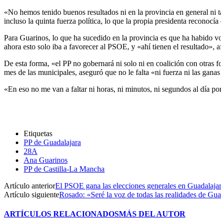
«No hemos tenido buenos resultados ni en la provincia en general ni 
incluso la quinta fuerza política, lo que la propia presidenta reconocí
Para Guarinos, lo que ha sucedido en la provincia es que ha habido vo
ahora esto solo iba a favorecer al PSOE, y «ahí tienen el resultado», a
De esta forma, «el PP no gobernará ni solo ni en coalición con otras fo
mes de las municipales, aseguró que no le falta «ni fuerza ni las gan
«En eso no me van a faltar ni horas, ni minutos, ni segundos al día po
Etiquetas
PP de Guadalajara
28A
Ana Guarinos
PP de Castilla-La Mancha
Artículo anterior
El PSOE gana las elecciones generales en Guadalaja
Artículo siguiente
Rosado: «Seré la voz de todas las realidades de Gu
ARTÍCULOS RELACIONADOS
MÁS DEL AUTOR