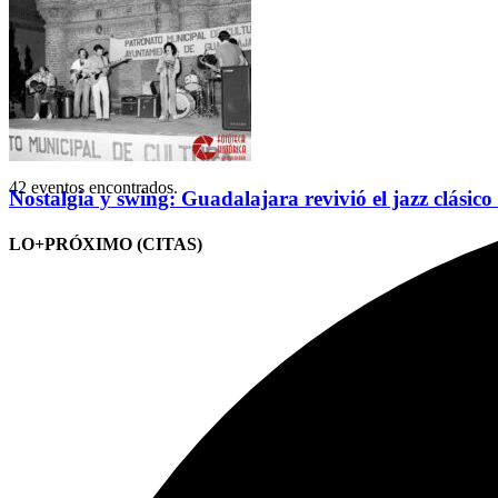
42 eventos encontrados.
Nostalgia y swing: Guadalajara revivió el jazz clásico
LO+PRÓXIMO (CITAS)