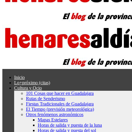
Inicio
Lo+próximo (citas)
Cultura y Ocio
101 Cosas que hacer en Guadalajara
Rutas de Senderismo
Fiestas Tradicionales de Guadalajara
El Tiempo (previsión meteorológica)
Otros fenómenos astronómicos
Mapas Estelares
Horas de salida y puesta de la luna
Horas de salida y puesta del sol