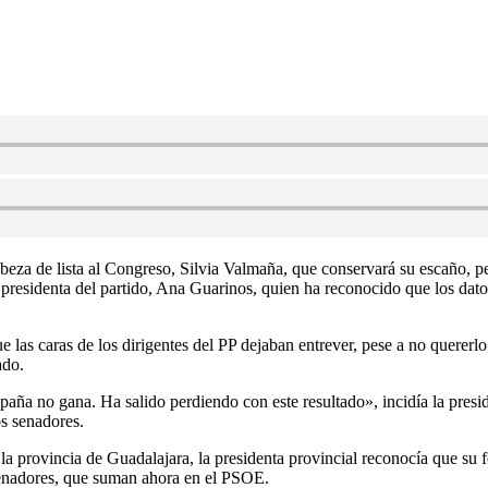
abeza de lista al Congreso, Silvia Valmaña, que conservará su escaño, p
sidenta del partido, Ana Guarinos, quien ha reconocido que los datos n
as caras de los dirigentes del PP dejaban entrever, pese a no quererlo,
ado.
a no gana. Ha salido perdiendo con este resultado», incidía la presiden
s senadores.
la provincia de Guadalajara, la presidenta provincial reconocía que su 
senadores, que suman ahora en el PSOE.