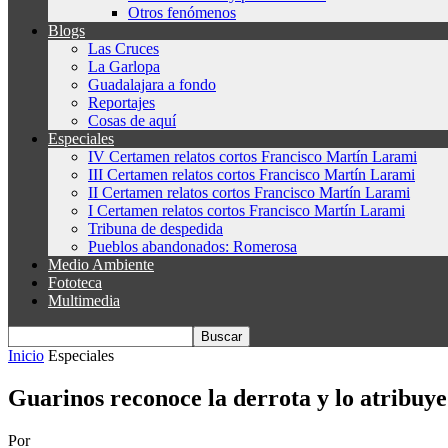
Otros fenómenos
Blogs
Las Cruces
La Garlopa
Guadalajara a fondo
Reportajes
Cosas de aquí
Especiales
IV Certamen relatos cortos Francisco Martín Larami
III Certamen relatos cortos Francisco Martín Larami
II Certamen relatos cortos Francisco Martín Larami
I Certamen relatos cortos Francisco Martín Larami
Tribuna de despedida
Pueblos abandonados: Romerosa
Medio Ambiente
Fototeca
Multimedia
Inicio
Especiales
Guarinos reconoce la derrota y lo atribuye 
Por