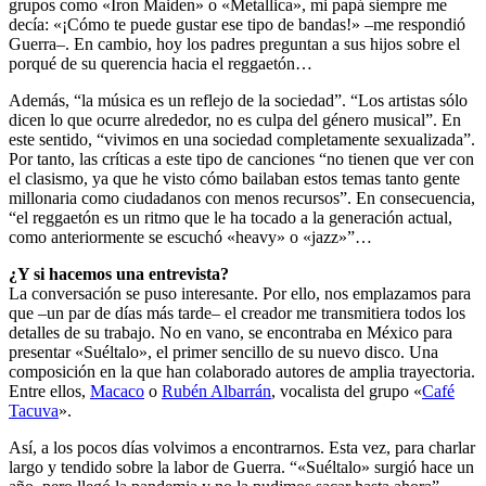
grupos como «Iron Maiden» o «Metallica», mi papá siempre me
decía: «¡Cómo te puede gustar ese tipo de bandas!» –me respondió
Guerra–. En cambio, hoy los padres preguntan a sus hijos sobre el
porqué de su querencia hacia el reggaetón…
Además, “la música es un reflejo de la sociedad”. “Los artistas sólo
dicen lo que ocurre alrededor, no es culpa del género musical”. En
este sentido, “vivimos en una sociedad completamente sexualizada”.
Por tanto, las críticas a este tipo de canciones “no tienen que ver con
el clasismo, ya que he visto cómo bailaban estos temas tanto gente
millonaria como ciudadanos con menos recursos”. En consecuencia,
“el reggaetón es un ritmo que le ha tocado a la generación actual,
como anteriormente se escuchó «heavy» o «jazz»”…
¿Y si hacemos una entrevista?
La conversación se puso interesante. Por ello, nos emplazamos para
que –un par de días más tarde– el creador me transmitiera todos los
detalles de su trabajo. No en vano, se encontraba en México para
presentar «Suéltalo», el primer sencillo de su nuevo disco. Una
composición en la que han colaborado autores de amplia trayectoria.
Entre ellos,
Macaco
o
Rubén Albarrán
, vocalista del grupo «
Café
Tacuva
».
Así, a los pocos días volvimos a encontrarnos. Esta vez, para charlar
largo y tendido sobre la labor de Guerra. “«Suéltalo» surgió hace un