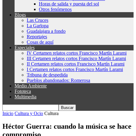
Horas de salida y puesta del sol
Otros fenómenos
Blogs
Las Cruces
La Garlopa
Guadalajara a fondo
Reportajes
Cosas de aquí
Especiales
IV Certamen relatos cortos Francisco Martín Larami
III Certamen relatos cortos Francisco Martín Larami
II Certamen relatos cortos Francisco Martín Larami
I Certamen relatos cortos Francisco Martín Larami
Tribuna de despedida
Pueblos abandonados: Romerosa
Medio Ambiente
Fototeca
Multimedia
Inicio
Cultura y Ocio
Cultura
Héctor Guerra: cuando la música se hace
compromiso