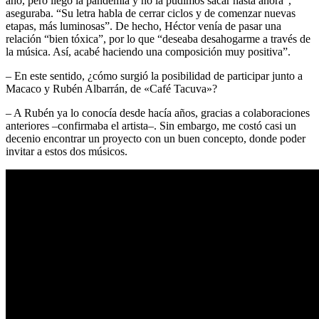
año, pero llegó la pandemia y no la pudimos sacar hasta ahora”,
aseguraba. “Su letra habla de cerrar ciclos y de comenzar nuevas
etapas, más luminosas”. De hecho, Héctor venía de pasar una
relación “bien tóxica”, por lo que “deseaba desahogarme a través de
la música. Así, acabé haciendo una composición muy positiva”.
– En este sentido, ¿cómo surgió la posibilidad de participar junto a
Macaco y Rubén Albarrán, de «Café Tacuva»?
– A Rubén ya lo conocía desde hacía años, gracias a colaboraciones
anteriores –confirmaba el artista–. Sin embargo, me costó casi un
decenio encontrar un proyecto con un buen concepto, donde poder
invitar a estos dos músicos.