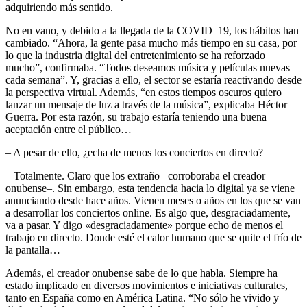
adquiriendo más sentido.
No en vano, y debido a la llegada de la COVID–19, los hábitos han
cambiado. “Ahora, la gente pasa mucho más tiempo en su casa, por
lo que la industria digital del entretenimiento se ha reforzado
mucho”, confirmaba. “Todos deseamos música y películas nuevas
cada semana”. Y, gracias a ello, el sector se estaría reactivando desde
la perspectiva virtual. Además, “en estos tiempos oscuros quiero
lanzar un mensaje de luz a través de la música”, explicaba Héctor
Guerra. Por esta razón, su trabajo estaría teniendo una buena
aceptación entre el público…
– A pesar de ello, ¿echa de menos los conciertos en directo?
– Totalmente. Claro que los extraño –corroboraba el creador
onubense–. Sin embargo, esta tendencia hacia lo digital ya se viene
anunciando desde hace años. Vienen meses o años en los que se van
a desarrollar los conciertos online. Es algo que, desgraciadamente,
va a pasar. Y digo «desgraciadamente» porque echo de menos el
trabajo en directo. Donde esté el calor humano que se quite el frío de
la pantalla…
Además, el creador onubense sabe de lo que habla. Siempre ha
estado implicado en diversos movimientos e iniciativas culturales,
tanto en España como en América Latina. “No sólo he vivido y