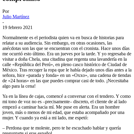
Por
Julio Martínez
-
19 febrero 2021
Normalmente es el periodista quien va en busca de historias para
relatar a su audiencia. Sin embargo, en otras ocasiones, las
anécdotas son las que se encuentran con el cronista. Hace unos días
me ocurrió esto último. Era un jueves por la tarde. Y yo regresaba de
visitar a doña Chela, una citadina que regenta una lavandería en la
calle «República del Perú», en pleno casco histórico de Ciudad de
México. Tras recoger la ropa que le había dejado unos días antes a la
señora, hice «parada y fonda» en un «Oxxo», una cadena de tiendas
de «24 horas» en las que puedes comprar casi de todo. ¡Necesitaba
algo para la cena!
Ya en la línea de cajas, comencé a conversar con el tendero. Y como
mi tono de voz no es –precisamente– discreto, el cliente de al lado
empezó a caminar hacia mí. Me puse en alerta. Era un hombre
joven, más o menos de mi edad, que estaba acompañado por una
mujer. Y cuando ya está a mi lado, me espetó:
– Perdona que te moleste, pero te he escuchado hablar y quería
preguntarte si eras español…