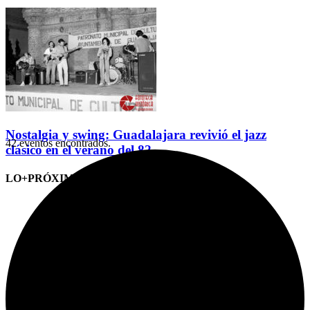
Nostalgia y swing: Guadalajara revivió el jazz
42 eventos encontrados.
clásico en el verano del 82
LO+PRÓXIMO (CITAS)