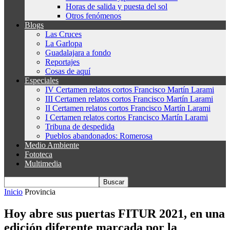
Horas de salida y puesta del sol
Otros fenómenos
Blogs
Las Cruces
La Garlopa
Guadalajara a fondo
Reportajes
Cosas de aquí
Especiales
IV Certamen relatos cortos Francisco Martín Larami
III Certamen relatos cortos Francisco Martín Larami
II Certamen relatos cortos Francisco Martín Larami
I Certamen relatos cortos Francisco Martín Larami
Tribuna de despedida
Pueblos abandonados: Romerosa
Medio Ambiente
Fototeca
Multimedia
Inicio
Provincia
Hoy abre sus puertas FITUR 2021, en una
edición diferente marcada por la