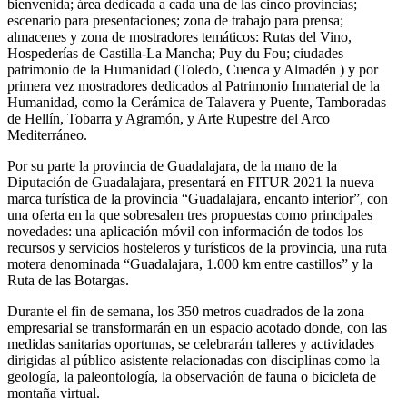
bienvenida; área dedicada a cada una de las cinco provincias;
escenario para presentaciones; zona de trabajo para prensa;
almacenes y zona de mostradores temáticos: Rutas del Vino,
Hospederías de Castilla-La Mancha; Puy du Fou; ciudades
patrimonio de la Humanidad (Toledo, Cuenca y Almadén ) y por
primera vez mostradores dedicados al Patrimonio Inmaterial de la
Humanidad, como la Cerámica de Talavera y Puente, Tamboradas
de Hellín, Tobarra y Agramón, y Arte Rupestre del Arco
Mediterráneo.
Por su parte la provincia de Guadalajara, de la mano de la
Diputación de Guadalajara, presentará en FITUR 2021 la nueva
marca turística de la provincia “Guadalajara, encanto interior”, con
una oferta en la que sobresalen tres propuestas como principales
novedades: una aplicación móvil con información de todos los
recursos y servicios hosteleros y turísticos de la provincia, una ruta
motera denominada “Guadalajara, 1.000 km entre castillos” y la
Ruta de las Botargas.
Durante el fin de semana, los 350 metros cuadrados de la zona
empresarial se transformarán en un espacio acotado donde, con las
medidas sanitarias oportunas, se celebrarán talleres y actividades
dirigidas al público asistente relacionadas con disciplinas como la
geología, la paleontología, la observación de fauna o bicicleta de
montaña virtual.