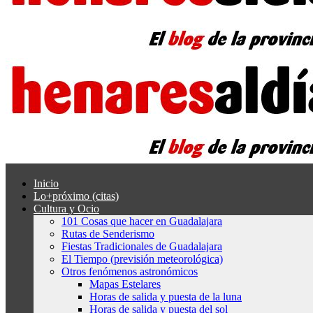
Inicio
Lo+próximo (citas)
Cultura y Ocio
101 Cosas que hacer en Guadalajara
Rutas de Senderismo
Fiestas Tradicionales de Guadalajara
El Tiempo (previsión meteorológica)
Otros fenómenos astronómicos
Mapas Estelares
Horas de salida y puesta de la luna
Horas de salida y puesta del sol