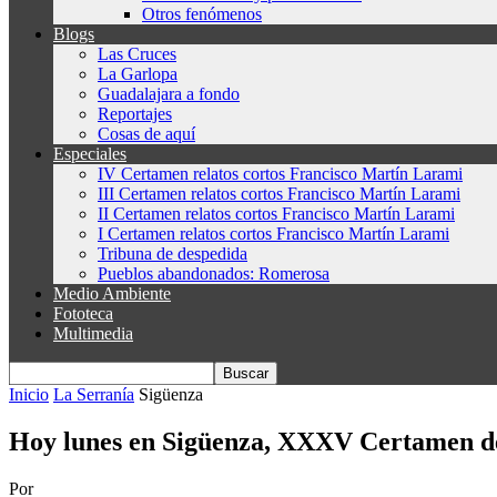
Otros fenómenos
Blogs
Las Cruces
La Garlopa
Guadalajara a fondo
Reportajes
Cosas de aquí
Especiales
IV Certamen relatos cortos Francisco Martín Larami
III Certamen relatos cortos Francisco Martín Larami
II Certamen relatos cortos Francisco Martín Larami
I Certamen relatos cortos Francisco Martín Larami
Tribuna de despedida
Pueblos abandonados: Romerosa
Medio Ambiente
Fototeca
Multimedia
Inicio
La Serranía
Sigüenza
Hoy lunes en Sigüenza, XXXV Certamen d
Por