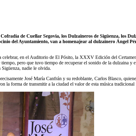
 Cofradía de Cuellar Segovia, los Dulzaineros de Sigüenza, los Du
ocinio del Ayuntamiento, van a homenajear al dulzainero Ángel Pére
e va celebrar, en el Auditorio de El Pósito, la XXXV Edición del Certam
de tiempo, pero que tuvo tiempo de recuperar el sonido de la dulzaina y 
n Sigüenza, nadie le olvida.
precisamente José María Canfrán y su redoblante, Carlos Blasco, quiene
la forma de transmitir a la ciudad el valor de esta música tradicional ta