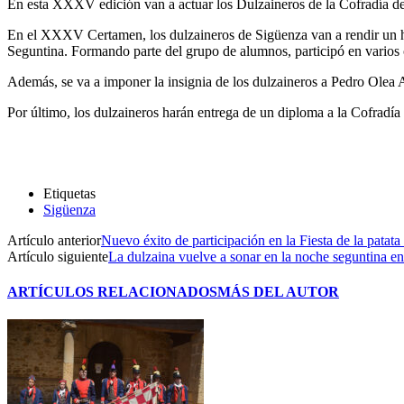
En esta XXXV edición van a actuar los Dulzaineros de la Cofradía de
En el XXXV Certamen, los dulzaineros de Sigüenza van a rendir un ho
Seguntina. Formando parte del grupo de alumnos, participó en varios 
Además, se va a imponer la insignia de los dulzaineros a Pedro Olea A
Por último, los dulzaineros harán entrega de un diploma a la Cofradí
Etiquetas
Sigüenza
Artículo anterior
Nuevo éxito de participación en la Fiesta de la patat
Artículo siguiente
La dulzaina vuelve a sonar en la noche seguntina e
ARTÍCULOS RELACIONADOS
MÁS DEL AUTOR