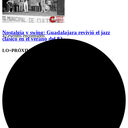
Nostalgia y swing: Guadalajara revivió el jazz
42 eventos encontrados.
clásico en el verano del 82
LO+PRÓXIMO (CITAS)