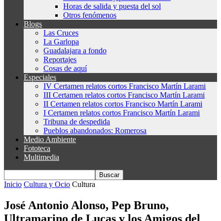
Horas de salida y puesta del sol
Otros fenómenos
Blogs
Las Cruces
La Garlopa
Guadalajara a fondo
Reportajes
Cosas de aquí
Especiales
IV Certamen relatos cortos Francisco Martín Larami
III Certamen relatos cortos Francisco Martín Larami
II Certamen relatos cortos Francisco Martín Larami
I Certamen relatos cortos Francisco Martín Larami
Tribuna de despedida
Pueblos abandonados: Romerosa
Medio Ambiente
Fototeca
Multimedia
Inicio
Cultura y Ocio
Cultura
José Antonio Alonso, Pep Bruno,
Ultramarino de Lucas y los Amigos del