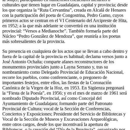
culturales que tienen lugar en Guadalajara, capital y provincia; desde
los que organiza la “Ruta Cervantina”, creada en Alcalá de Henares
con la participación del poeta de Congostrina, Pedro Gamo, cuyos
primeros actos se centran en el VI Centenario del Arcipreste de Hita,
en 1952; a la que más adelante se convertirá en una institución
provincial: “Versos a Medianoche”. También formaría parte del
Núcleo “Pedro González de Mendoza”, que reuniría a los poetas
más sobresalientes de la provincia.
Su presencia en cualquiera de los actos que se llevan a cabo dentro y
fuera de la capital de la provincia es habitual; declama versos junto a
José Antonio Ochaíta; comparte afanes reconstructores de los
monumentos provinciales junto a Layna Serrano y, tras su
nombramiento como Delegado Provincial de Educación Nacional,
recorre los pueblos, como conferenciante, o pregonero de
importantes festejos, entre ellos, las fiestas de la Coronación
Canónica de la Virgen de la Hoz, en 1953. En Sigüenza pregonará
la “Fiesta de la Poesía”, en 1956; y en el mes de marzo de 1961 será
nombrado Diputado Provincial, así como Concejal del
Ayuntamiento de Guadalajara; formando parte del Patronato
Provincial de Cultura; vocal de la Sección de Conferencias,
Conciertos y Exposiciones; Presidente del Servicio de Bibliotecas y
Vocal de la Sección de Museos y Excavaciones Arqueológicas,
entre otros cargos, desde los que incentivará la apertura de
Bibliotecas, o la creación del “Día de la Provincia”, organizado por