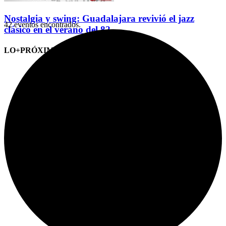
Nostalgia y swing: Guadalajara revivió el jazz
42 eventos encontrados.
clásico en el verano del 82
LO+PRÓXIMO (CITAS)