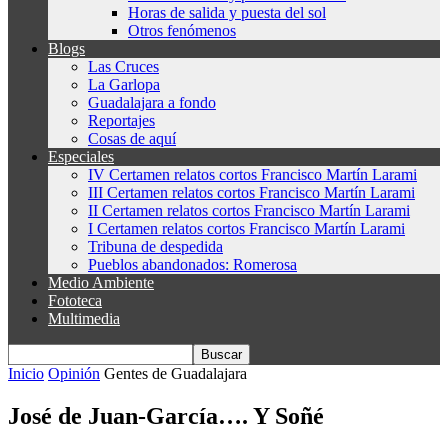
Horas de salida y puesta del sol
Otros fenómenos
Blogs
Las Cruces
La Garlopa
Guadalajara a fondo
Reportajes
Cosas de aquí
Especiales
IV Certamen relatos cortos Francisco Martín Larami
III Certamen relatos cortos Francisco Martín Larami
II Certamen relatos cortos Francisco Martín Larami
I Certamen relatos cortos Francisco Martín Larami
Tribuna de despedida
Pueblos abandonados: Romerosa
Medio Ambiente
Fototeca
Multimedia
Inicio
Opinión
Gentes de Guadalajara
José de Juan-García…. Y Soñé