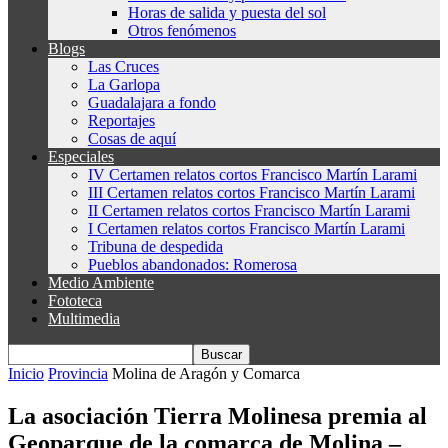
Horas de salida y puesta del sol
Otros fenómenos
Blogs
Las Cruces
La Garlopa
Guadalajara a fondo
Reportajes
Cosas de aquí
Especiales
IV Certamen relatos cortos Francisco Martín Larami
III Certamen relatos cortos Francisco Martín Larami
II Certamen relatos cortos Francisco Martín Larami
I Certamen relatos cortos Francisco Martín Larami
Tribuna de despedida
Pueblos abandonados: Romerosa
Medio Ambiente
Fototeca
Multimedia
Inicio
Provincia
Molina de Aragón y Comarca
La asociación Tierra Molinesa premia al
Geoparque de la comarca de Molina –