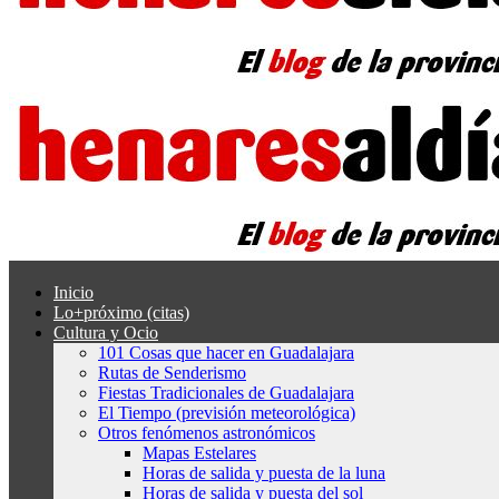
Inicio
Lo+próximo (citas)
Cultura y Ocio
101 Cosas que hacer en Guadalajara
Rutas de Senderismo
Fiestas Tradicionales de Guadalajara
El Tiempo (previsión meteorológica)
Otros fenómenos astronómicos
Mapas Estelares
Horas de salida y puesta de la luna
Horas de salida y puesta del sol