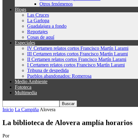
Otros fenómenos
Blogs
Las Cruces
La Garlopa
Guadalajara a fondo
Reportajes
Cosas de aquí
Especiales
IV Certamen relatos cortos Francisco Martín Larami
III Certamen relatos cortos Francisco Martín Larami
II Certamen relatos cortos Francisco Martín Larami
I Certamen relatos cortos Francisco Martín Larami
Tribuna de despedida
Pueblos abandonados: Romerosa
Medio Ambiente
Fototeca
Multimedia
Inicio
La Campiña
Alovera
La biblioteca de Alovera amplía horarios
Por