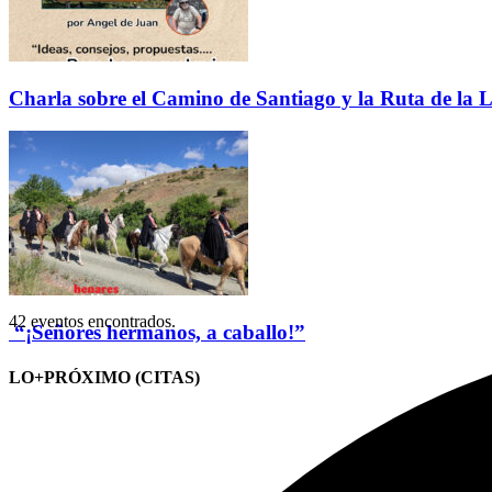
Charla sobre el Camino de Santiago y la Ruta de la L
42 eventos encontrados.
“¡Señores hermanos, a caballo!”
LO+PRÓXIMO (CITAS)