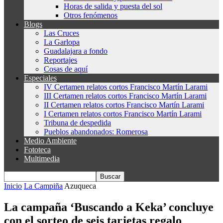
Horas de salida y puesta del sol
Otros fenómenos
Blogs
Las Cruces
La Garlopa
Guadalajara a fondo
Reportajes
Cosas de aquí
Especiales
IV Certamen relatos cortos Francisco Martín Larami
III Certamen relatos cortos Francisco Martín Larami
II Certamen relatos cortos Francisco Martín Larami
I Certamen relatos cortos Francisco Martín Larami
Tribuna de despedida
Pueblos abandonados: Romerosa
Medio Ambiente
Fototeca
Multimedia
Inicio
La Campiña
Azuqueca
La campaña ‘Buscando a Keka’ concluye
con el sorteo de seis tarjetas regalo