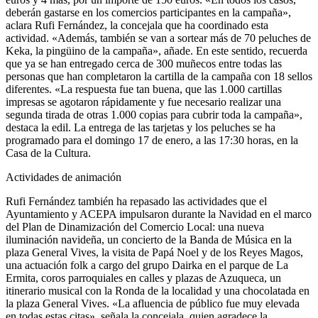
deberán gastarse en los comercios participantes en la campaña»,
aclara Rufi Fernández, la concejala que ha coordinado esta
actividad. «Además, también se van a sortear más de 70 peluches de
Keka, la pingüino de la campaña», añade. En este sentido, recuerda
que ya se han entregado cerca de 300 muñecos entre todas las
personas que han completaron la cartilla de la campaña con 18 sellos
diferentes. «La respuesta fue tan buena, que las 1.000 cartillas
impresas se agotaron rápidamente y fue necesario realizar una
segunda tirada de otras 1.000 copias para cubrir toda la campaña»,
destaca la edil. La entrega de las tarjetas y los peluches se ha
programado para el domingo 17 de enero, a las 17:30 horas, en la
Casa de la Cultura.
Actividades de animación
Rufi Fernández también ha repasado las actividades que el
Ayuntamiento y ACEPA impulsaron durante la Navidad en el marco
del Plan de Dinamización del Comercio Local: una nueva
iluminación navideña, un concierto de la Banda de Música en la
plaza General Vives, la visita de Papá Noel y de los Reyes Magos,
una actuación folk a cargo del grupo Dairka en el parque de La
Ermita, coros parroquiales en calles y plazas de Azuqueca, un
itinerario musical con la Ronda de la localidad y una chocolatada en
la plaza General Vives. «La afluencia de público fue muy elevada
en todas estas citas», señala la concejala, quien agradece la