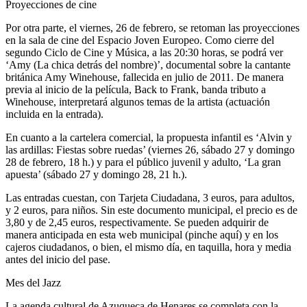
Proyecciones de cine
Por otra parte, el viernes, 26 de febrero, se retoman las proyecciones
en la sala de cine del Espacio Joven Europeo. Como cierre del
segundo Ciclo de Cine y Música, a las 20:30 horas, se podrá ver
‘Amy (La chica detrás del nombre)’, documental sobre la cantante
británica Amy Winehouse, fallecida en julio de 2011. De manera
previa al inicio de la película, Back to Frank, banda tributo a
Winehouse, interpretará algunos temas de la artista (actuación
incluida en la entrada).
En cuanto a la cartelera comercial, la propuesta infantil es ‘Alvin y
las ardillas: Fiestas sobre ruedas’ (viernes 26, sábado 27 y domingo
28 de febrero, 18 h.) y para el público juvenil y adulto, ‘La gran
apuesta’ (sábado 27 y domingo 28, 21 h.).
Las entradas cuestan, con Tarjeta Ciudadana, 3 euros, para adultos,
y 2 euros, para niños. Sin este documento municipal, el precio es de
3,80 y de 2,45 euros, respectivamente. Se pueden adquirir de
manera anticipada en esta web municipal (pinche aquí) y en los
cajeros ciudadanos, o bien, el mismo día, en taquilla, hora y media
antes del inicio del pase.
Mes del Jazz
La agenda cultural de Azuqueca de Henares se completa con la