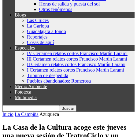
Horas de salida y puesta del sol
Otros fenómenos
Blogs
Las Cruces
La Garlopa
Guadalajara a fondo
Reportajes
Cosas de aquí
Especiales
IV Certamen relatos cortos Francisco Martín Larami
III Certamen relatos cortos Francisco Martín Larami
II Certamen relatos cortos Francisco Martín Larami
I Certamen relatos cortos Francisco Martín Larami
Tribuna de despedida
Pueblos abandonados: Romerosa
Medio Ambiente
Fototeca
Multimedia
Inicio
La Campiña
Azuqueca
La Casa de la Cultura acoge este jueves
una nueva sesión de TeatroCiclo y un