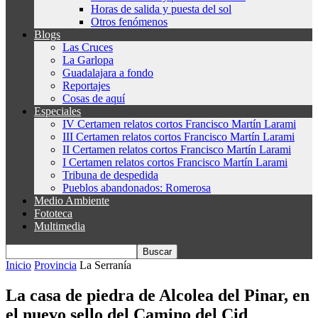
Horas de salida y puesta del sol
Otros fenómenos
Blogs
Las Cruces
La Garlopa
Guadalajara a fondo
Reportajes
Cosas de aquí
Especiales
IV Certamen relatos cortos Francisco Martín Larami
III Certamen relatos cortos Francisco Martín Larami
II Certamen relatos cortos Francisco Martín Larami
I Certamen relatos cortos Francisco Martín Larami
Tribuna de despedida
Pueblos abandonados: Romerosa
Medio Ambiente
Fototeca
Multimedia
Inicio
Provincia
La Serranía
La casa de piedra de Alcolea del Pinar, en
el nuevo sello del Camino del Cid