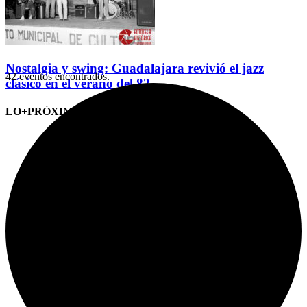
Nostalgia y swing: Guadalajara revivió el jazz
42 eventos encontrados.
clásico en el verano del 82
LO+PRÓXIMO (CITAS)