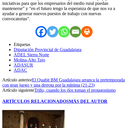
iniciativas para que los empresarios del medio rural puedan
mantenerse” y “en el futuro tengo la esperanza de que nos va a
ayudar a generar nuevos puestos de trabajo con nuevas
convocatorias”.
Etiquetas
Diputación Provincial de Guadalajara
ADEL Sierra Norte
Molina-Alto Tajo
ADASUR
ADAC
Artículo anterior
El Quabit BM Guadalajara arranca la pretemporada
con gran juego y una derrota por la mínima (21-23)
Artículo siguiente
Trillo, cuando los ríos toman el protagonismo
ARTÍCULOS RELACIONADOS
MÁS DEL AUTOR