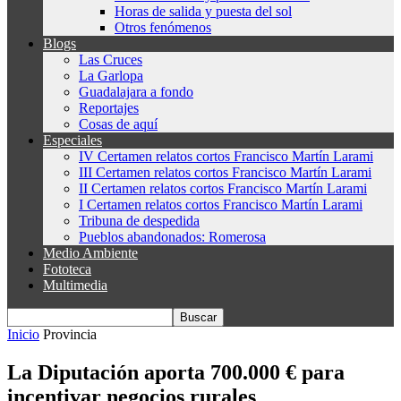
Horas de salida y puesta del sol
Otros fenómenos
Blogs
Las Cruces
La Garlopa
Guadalajara a fondo
Reportajes
Cosas de aquí
Especiales
IV Certamen relatos cortos Francisco Martín Larami
III Certamen relatos cortos Francisco Martín Larami
II Certamen relatos cortos Francisco Martín Larami
I Certamen relatos cortos Francisco Martín Larami
Tribuna de despedida
Pueblos abandonados: Romerosa
Medio Ambiente
Fototeca
Multimedia
Inicio
Provincia
La Diputación aporta 700.000 € para
incentivar negocios rurales