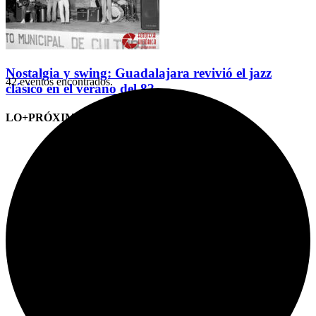
Nostalgia y swing: Guadalajara revivió el jazz
42 eventos encontrados.
clásico en el verano del 82
LO+PRÓXIMO (CITAS)