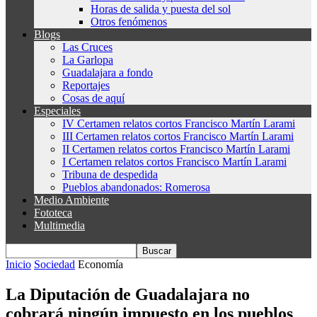
Horas de salida y puesta del sol
Otros fenómenos
Blogs
Las Cruces
La Garlopa
Guadalajara a fondo
Reportajes
Cosas de aquí
Especiales
IV Certamen relatos cortos Francisco Martín Larami
III Certamen relatos cortos Francisco Martín Larami
II Certamen relatos cortos Francisco Martín Larami
I Certamen relatos cortos Francisco Martín Larami
Tribuna de despedida
Pueblos abandonados: Romerosa
Medio Ambiente
Fototeca
Multimedia
Inicio
Sociedad
Economía
La Diputación de Guadalajara no
cobrará ningún impuesto en los pueblos