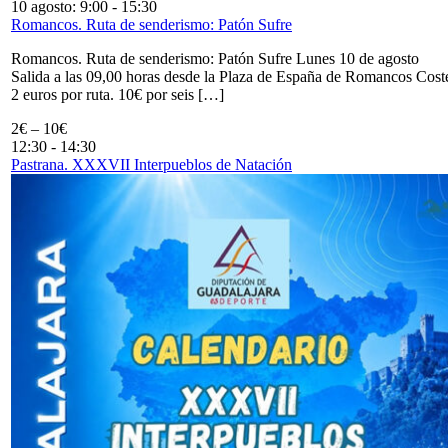
10 agosto: 9:00
-
15:30
Romancos. Ruta de senderismo: Patón Sufre
Romancos. Ruta de senderismo: Patón Sufre Lunes 10 de agosto
Salida a las 09,00 horas desde la Plaza de España de Romancos Cost
2 euros por ruta. 10€ por seis […]
2€ – 10€
12:30
-
14:30
Pastrana. XXXVII Interpueblos de Natación