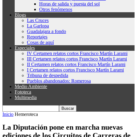
Horas de salida y puesta del sol
Otros fenómenos
Blogs
Las Cruces
La Garlopa
Guadalajara a fondo
Reportajes
Cosas de aquí
Especiales
IV Certamen relatos cortos Francisco Martín Larami
III Certamen relatos cortos Francisco Martín Larami
II Certamen relatos cortos Francisco Martín Larami
I Certamen relatos cortos Francisco Martín Larami
Tribuna de despedida
Pueblos abandonados: Romerosa
Medio Ambiente
Fototeca
Multimedia
Inicio
Hemeroteca
La Diputación pone en marcha nuevas
ediciones de los Circuitos de Carreras de