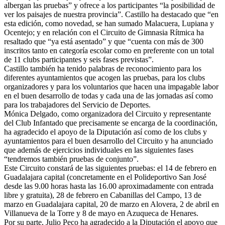
albergan las pruebas” y ofrece a los participantes “la posibilidad de
ver los paisajes de nuestra provincia”. Castillo ha destacado que “en
esta edición, como novedad, se han sumado Malacuera, Lupiana y
Ocentejo; y en relación con el Circuito de Gimnasia Rítmica ha
resaltado que “ya está asentado” y que “cuenta con más de 300
inscritos tanto en categoría escolar como en preferente con un total
de 11 clubs participantes y seis fases previstas”.
Castillo también ha tenido palabras de reconocimiento para los
diferentes ayuntamientos que acogen las pruebas, para los clubs
organizadores y para los voluntarios que hacen una impagable labor
en el buen desarrollo de todas y cada una de las jornadas así como
para los trabajadores del Servicio de Deportes.
Mónica Delgado, como organizadora del Circuito y representante
del Club Infantado que precisamente se encarga de la coordinación,
ha agradecido el apoyo de la Diputación así como de los clubs y
ayuntamientos para el buen desarrollo del Circuito y ha anunciado
que además de ejercicios individuales en las siguientes fases
“tendremos también pruebas de conjunto”.
Este Circuito constará de las siguientes pruebas: el 14 de febrero en
Guadalajara capital (concretamente en el Polideportivo San José
desde las 9.00 horas hasta las 16.00 aproximadamente con entrada
libre y gratuita), 28 de febrero en Cabanillas del Campo, 13 de
marzo en Guadalajara capital, 20 de marzo en Alovera, 2 de abril en
Villanueva de la Torre y 8 de mayo en Azuqueca de Henares.
Por su parte, Julio Peco ha agradecido a la Diputación el apoyo que