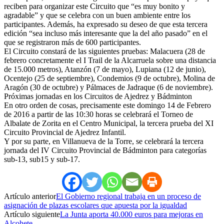
reciben para organizar este Circuito que “es muy bonito y
agradable” y que se celebra con un buen ambiente entre los
participantes. Además, ha expresado su deseo de que esta tercera
edición “sea incluso más interesante que la del año pasado” en el
que se registraron más de 600 participantes.
El Circuito constará de las siguientes pruebas: Malacuera (28 de
febrero concretamente el I Trail de la Alcarruela sobre una distancia
de 15.000 metros), Atanzón (7 de mayo), Lupiana (12 de junio),
Ocentejo (25 de septiembre), Condemios (9 de octubre), Molina de
Aragón (30 de octubre) y Pálmaces de Jadraque (6 de noviembre).
Próximas jornadas en los Circuitos de Ajedrez y Bádminton
En otro orden de cosas, precisamente este domingo 14 de Febrero
de 2016 a partir de las 10:30 horas se celebrará el Torneo de
Albalate de Zorita en el Centro Municipal, la tercera prueba del XI
Circuito Provincial de Ajedrez Infantil.
Y por su parte, en Villanueva de la Torre, se celebrará la tercera
jornada del IV Circuito Provincial de Bádminton para categorías
sub-13, sub15 y sub-17.
Artículo anterior
El Gobierno regional trabaja en un proceso de
asignación de plazas escolares que apuesta por la igualdad
Artículo siguiente
La Junta aporta 40.000 euros para mejoras en
Alcohete