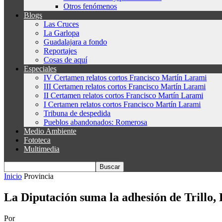
Otros fenómenos
Blogs
Las Cruces
La Garlopa
Guadalajara a fondo
Reportajes
Cosas de aquí
Especiales
IV Certamen relatos cortos Francisco Martín Larami
III Certamen relatos cortos Francisco Martín Larami
II Certamen relatos cortos Francisco Martín Larami
I Certamen relatos cortos Francisco Martín Larami
Tribuna de despedida
Pueblos abandonados: Romerosa
Medio Ambiente
Fototeca
Multimedia
Inicio
Provincia
La Diputación suma la adhesión de Trillo,
Por