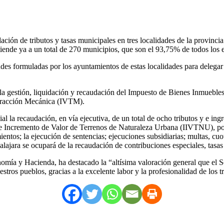
ión de tributos y tasas municipales en tres localidades de la provinci
tiende ya a un total de 270 municipios, que son el 93,75% de todos lo
des formuladas por los ayuntamientos de estas localidades para delegar 
 la gestión, liquidación y recaudación del Impuesto de Bienes Inmuebles 
 Tracción Mecánica (IVTM).
al la recaudación, en vía ejecutiva, de un total de ocho tributos y e i
re Incremento de Valor de Terrenos de Naturaleza Urbana (IIVTNU), pop
ientos; la ejecución de sentencias; ejecuciones subsidiarias; multas, cu
jara se ocupará de la recaudación de contribuciones especiales, tasas 
omía y Hacienda, ha destacado la “altísima valoración general que el Se
stros pueblos, gracias a la excelente labor y la profesionalidad de los t