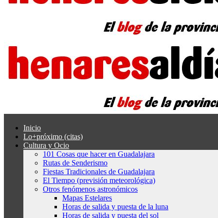
Inicio
Lo+próximo (citas)
Cultura y Ocio
101 Cosas que hacer en Guadalajara
Rutas de Senderismo
Fiestas Tradicionales de Guadalajara
El Tiempo (previsión meteorológica)
Otros fenómenos astronómicos
Mapas Estelares
Horas de salida y puesta de la luna
Horas de salida y puesta del sol