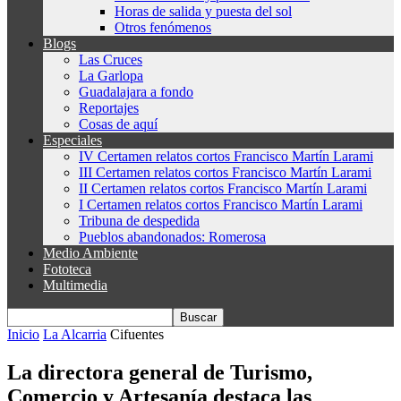
Horas de salida y puesta del sol
Otros fenómenos
Blogs
Las Cruces
La Garlopa
Guadalajara a fondo
Reportajes
Cosas de aquí
Especiales
IV Certamen relatos cortos Francisco Martín Larami
III Certamen relatos cortos Francisco Martín Larami
II Certamen relatos cortos Francisco Martín Larami
I Certamen relatos cortos Francisco Martín Larami
Tribuna de despedida
Pueblos abandonados: Romerosa
Medio Ambiente
Fototeca
Multimedia
Inicio
La Alcarria
Cifuentes
La directora general de Turismo,
Comercio y Artesanía destaca las