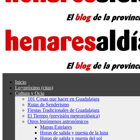
Inicio
Lo+próximo (citas)
Cultura y Ocio
101 Cosas que hacer en Guadalajara
Rutas de Senderismo
Fiestas Tradicionales de Guadalajara
El Tiempo (previsión meteorológica)
Otros fenómenos astronómicos
Mapas Estelares
Horas de salida y puesta de la luna
Horas de salida y puesta del sol