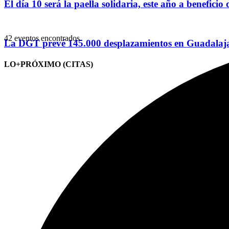
El día 10 será la paella solidaria, este año a benefici
42 eventos encontrados.
La DGT prevé 145.000 desplazamientos en Guadalajar
LO+PRÓXIMO (CITAS)