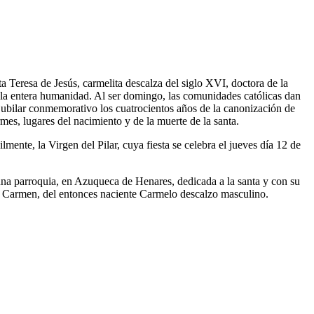
ta Teresa de Jesús, carmelita descalza del siglo XVI, doctora de la
de la entera humanidad. Al ser domingo, las comunidades católicas dan
ño jubilar conmemorativo los cuatrocientos años de la canonización de
es, lugares del nacimiento y de la muerte de la santa.
mente, la Virgen del Pilar, cuya fiesta se celebra el jueves día 12 de
una parroquia, en Azuqueca de Henares, dedicada a la santa y con su
l Carmen, del entonces naciente Carmelo descalzo masculino.