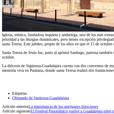
Iglesia, mística, fundadora inquieta y andariega, uno de los más extra
prioridad a las liturgias dominicales, pero tienen excepción privilegia
santa Teresa. Este jubileo, propio de los años en que el 15 de octubr
Santa Teresa de Jesús fue, junto al apóstol Santiago, patrona también d
octubre.
La diócesis de Sigüenza-Guadalajara cuenta con dos conventos de monj
memoria viva en Pastrana, donde santa Teresa realizó dos fundacione
Etiquetas
Obispado de Sigüenza-Guadalajara
Artículo anterior
La importancia de los quejigares briocenses
Artículo siguiente
El Festival Panorámico vuelve a Guadalajara entre 