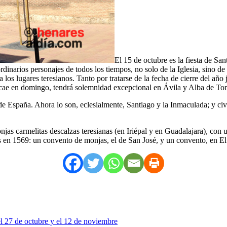
El 15 de octubre es la fiesta de San
ordinarios personajes de todos los tiempos, no solo de la Iglesia, sino 
da los lugares teresianos. Tanto por tratarse de la fecha de cierre del a
e cae en domingo, tendrá solemnidad excepcional en Ávila y Alba de Torm
e España. Ahora lo son, eclesialmente, Santiago y la Inmaculada; y civil
as carmelitas descalzas teresianas (en Iriépal y en Guadalajara), con 
s en 1569: un convento de monjas, el de San José, y un convento, en E
el 27 de octubre y el 12 de noviembre