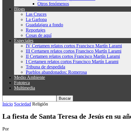
Otros fenómenos
Blogs
Las Cruces
La Garlopa
Guadalajara a fondo
Reportajes
Cosas de aquí
Especiales
IV Certamen relatos cortos Francisco Martín Larami
III Certamen relatos cortos Francisco Martín Larami
II Certamen relatos cortos Francisco Martín Larami
I Certamen relatos cortos Francisco Martín Larami
Tribuna de despedida
Pueblos abandonados: Romerosa
Medio Ambiente
Fototeca
Multimedia
Inicio
Sociedad
Religión
La fiesta de Santa Teresa de Jesús en su añ
Por