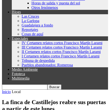
Horas de salida y puesta del sol
Otros fenómenos
Blogs
Las Cruces
La Garlopa
Guadalajara a fondo
Reportajes
Cosas de aquí
Especiales
IV Certamen relatos cortos Francisco Martín Larami
III Certamen relatos cortos Francisco Martín Larami
II Certamen relatos cortos Francisco Martín Larami
I Certamen relatos cortos Francisco Martín Larami
Tribuna de despedida
Pueblos abandonados: Romerosa
Medio Ambiente
Fototeca
Multimedia
Inicio
Local
La finca de Castillejos reabre sus puertas
a partir de este lunes